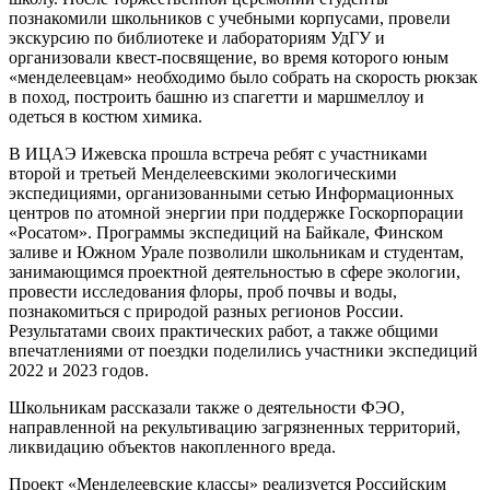
познакомили школьников с учебными корпусами, провели
экскурсию по библиотеке и лабораториям УдГУ и
организовали квест-посвящение, во время которого юным
«менделеевцам» необходимо было собрать на скорость рюкзак
в поход, построить башню из спагетти и маршмеллоу и
одеться в костюм химика.
В ИЦАЭ Ижевска прошла встреча ребят с участниками
второй и третьей Менделеевскими экологическими
экспедициями, организованными сетью Информационных
центров по атомной энергии при поддержке Госкорпорации
«Росатом». Программы экспедиций на Байкале, Финском
заливе и Южном Урале позволили школьникам и студентам,
занимающимся проектной деятельностью в сфере экологии,
провести исследования флоры, проб почвы и воды,
познакомиться с природой разных регионов России.
Результатами своих практических работ, а также общими
впечатлениями от поездки поделились участники экспедиций
2022 и 2023 годов.
Школьникам рассказали также о деятельности ФЭО,
направленной на рекультивацию загрязненных территорий,
ликвидацию объектов накопленного вреда.
Проект «Менделеевские классы» реализуется Российским