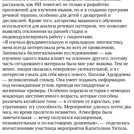
рассказала, как ИИ помогает не только в разработке
приложений для изучения языков, но и в создании программ
речевой терапии, особенно для детей с дизартрией и
дислексией. Кроме того, алгоритмы машинного обучения
используются для анализа речевых паттернов, что позволяет
выявлять отклонения на ранней стадии и
индивидуализировать работу с пациентами.
«Я изучала фундаментальную и прикладную лингвистику,
меня всегда интересовала речь во всех её проявлениях.
Занималась билингвальными исследованиями — как
изучение одного языка влияет на освоение другого, поэтому
часть сегодняшнего материала была мне уже знакома. Тем не
менее, лекция оказалась невероятно увлекательной, и я с
интересом узнала для себя много нового. Наталья Эдуардовна
— великолепный спикер. Она умеет подавать информацию
под неожиданным углом, приводя нестандартные и
жизненные примеры. Особенно поразила история о немецких
младенцах шестимесячного возраста, которые способны
различать китайские тоны — в отличие от взрослых, уже
утративших эту способность. Мероприятие длилось почти два
часа, но время пролетело незаметно. Атмосфера была
замечательная — вечер получился насыщенным,
познавательным и по-настоящему душевным», — поделилась
впечатлениями участница мероприятия Капитолина Унтила.