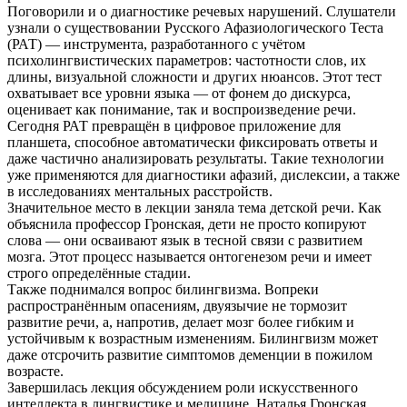
Поговорили и о диагностике речевых нарушений. Слушатели
узнали о существовании Русского Афазиологического Теста
(РАТ) — инструмента, разработанного с учётом
психолингвистических параметров: частотности слов, их
длины, визуальной сложности и других нюансов. Этот тест
охватывает все уровни языка — от фонем до дискурса,
оценивает как понимание, так и воспроизведение речи.
Сегодня РАТ превращён в цифровое приложение для
планшета, способное автоматически фиксировать ответы и
даже частично анализировать результаты. Такие технологии
уже применяются для диагностики афазий, дислексии, а также
в исследованиях ментальных расстройств.
Значительное место в лекции заняла тема детской речи. Как
объяснила профессор Гронская, дети не просто копируют
слова — они осваивают язык в тесной связи с развитием
мозга. Этот процесс называется онтогенезом речи и имеет
строго определённые стадии.
Также поднимался вопрос билингвизма. Вопреки
распространённым опасениям, двуязычие не тормозит
развитие речи, а, напротив, делает мозг более гибким и
устойчивым к возрастным изменениям. Билингвизм может
даже отсрочить развитие симптомов деменции в пожилом
возрасте.
Завершилась лекция обсуждением роли искусственного
интеллекта в лингвистике и медицине. Наталья Гронская