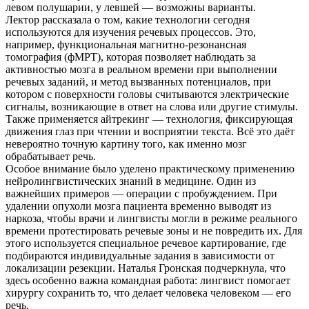
левом полушарии, у левшей — возможны варианты.
Лектор рассказала о том, какие технологии сегодня
используются для изучения речевых процессов. Это,
например, функциональная магнитно-резонансная
томография (фМРТ), которая позволяет наблюдать за
активностью мозга в реальном времени при выполнении
речевых заданий, и метод вызванных потенциалов, при
котором с поверхности головы считываются электрические
сигналы, возникающие в ответ на слова или другие стимулы.
Также применяется айтрекинг — технология, фиксирующая
движения глаз при чтении и восприятии текста. Всё это даёт
невероятно точную картину того, как именно мозг
обрабатывает речь.
Особое внимание было уделено практическому применению
нейролингвистических знаний в медицине. Один из
важнейших примеров — операции с пробуждением. При
удалении опухоли мозга пациента временно выводят из
наркоза, чтобы врачи и лингвисты могли в режиме реального
времени протестировать речевые зоны и не повредить их. Для
этого используется специальное речевое картирование, где
подбираются индивидуальные задания в зависимости от
локализации резекции. Наталья Гронская подчеркнула, что
здесь особенно важна командная работа: лингвист помогает
хирургу сохранить то, что делает человека человеком — его
речь.