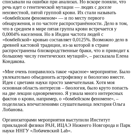
списывали на ошибки при анализах. Но вскоре поняли, что
речь идет о генетической мутации — людях с доселе
неизвестной, пятой группой крови. Их стали называть
«бомбейским феноменом» — и по месту первого
обнаружения, и по частоте распространённости. Дело в том,
что в среднем в мире пятая группа крови встречается у
0,0004% населения. Но в Индии частота людей с
«бомбейской» кровью составляет 0,0125%. Возможно дело в
древней кастовой традиции, из-за которой в стране
распространены близкородственные браки, что и приводит к
большому числу генетических мутаций», – рассказала Елена
Кондакова.
«Мне очень понравилось такое «красное» мероприятие. Было
увлекательно объединить астрофизику и биологию вместе.
Идея с цветами науки просто замечательная. Хотя моя
основная область интересов – биология, было круто попасть
на две лекции одновременно. Я узнала много интересных
фактов о крови, например, о «бомбейском феномене», –
поделилась впечатлениями слушательница лектория Ольга
Лобанова.
Организаторами мероприятия выступили Институт
прикладной физики РАН, ИЦАЭ Нижнего Новгорода и Парк
науки ННГУ «Лобачевский Lab».