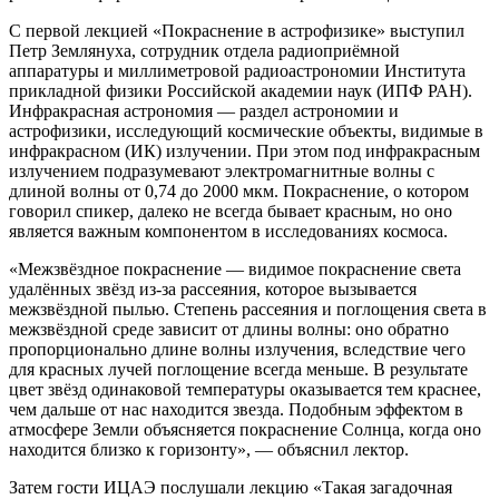
С первой лекцией «Покраснение в астрофизике» выступил
Петр Землянуха, сотрудник отдела радиоприёмной
аппаратуры и миллиметровой радиоастрономии Института
прикладной физики Российской академии наук (ИПФ РАН).
Инфракрасная астрономия — раздел астрономии и
астрофизики, исследующий космические объекты, видимые в
инфракрасном (ИК) излучении. При этом под инфракрасным
излучением подразумевают электромагнитные волны с
длиной волны от 0,74 до 2000 мкм. Покраснение, о котором
говорил спикер, далеко не всегда бывает красным, но оно
является важным компонентом в исследованиях космоса.
«Межзвёздное покраснение — видимое покраснение света
удалённых звёзд из-за рассеяния, которое вызывается
межзвёздной пылью. Степень рассеяния и поглощения света в
межзвёздной среде зависит от длины волны: оно обратно
пропорционально длине волны излучения, вследствие чего
для красных лучей поглощение всегда меньше. В результате
цвет звёзд одинаковой температуры оказывается тем краснее,
чем дальше от нас находится звезда. Подобным эффектом в
атмосфере Земли объясняется покраснение Солнца, когда оно
находится близко к горизонту», — объяснил лектор.
Затем гости ИЦАЭ послушали лекцию «Такая загадочная