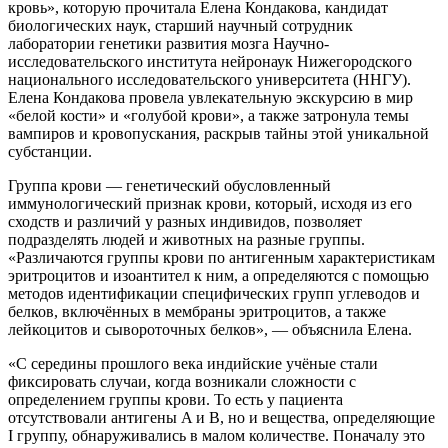
кровь», которую прочитала Елена Кондакова, кандидат
биологических наук, старший научный сотрудник
лаборатории генетики развития мозга Научно-
исследовательского института нейронаук Нижегородского
национального исследовательского университета (ННГУ).
Елена Кондакова провела увлекательную экскурсию в мир
«белой кости» и «голубой крови», а также затронула темы
вампиров и кровопускания, раскрыв тайны этой уникальной
субстанции.
Группа крови — генетический обусловленный
иммунологический признак крови, который, исходя из его
сходств и различий у разных индивидов, позволяет
подразделять людей и животных на разные группы.
«Различаются группы крови по антигенным характеристикам
эритроцитов и изоантител к ним, а определяются с помощью
методов идентификации специфических групп углеводов и
белков, включённых в мембраны эритроцитов, а также
лейкоцитов и сывороточных белков», — объяснила Елена.
«С середины прошлого века индийские учёные стали
фиксировать случаи, когда возникали сложности с
определением группы крови. То есть у пациента
отсутствовали антигены A и B, но и вещества, определяющие
I группу, обнаруживались в малом количестве. Поначалу это