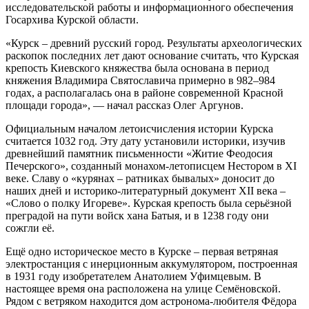
исследовательской работы и информационного обеспечения
Госархива Курской области.
«Курск – древний русский город. Результаты археологических
раскопок последних лет дают основание считать, что Курская
крепость Киевского княжества была основана в период
княжения Владимира Святославича примерно в 982–984
годах, а располагалась она в районе современной Красной
площади города», — начал рассказ Олег Аргунов.
Официальным началом летоисчисления истории Курска
считается 1032 год. Эту дату установили историки, изучив
древнейший памятник письменности «Житие Феодосия
Печерского», созданный монахом-летописцем Нестором в XI
веке. Славу о «курянах – ратниках бывалых» доносит до
наших дней и историко-литературный документ XII века –
«Слово о полку Игореве». Курская крепость была серьёзной
преградой на пути войск хана Батыя, и в 1238 году они
сожгли её.
Ещё одно историческое место в Курске – первая ветряная
электростанция с инерционным аккумулятором, построенная
в 1931 году изобретателем Анатолием Уфимцевым. В
настоящее время она расположена на улице Семёновской.
Рядом с ветряком находится дом астронома-любителя Фёдора