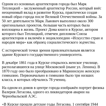
Одним из основных архитекторов города был Марк
Теплицкий – заслуженный архитектор России, который внёс
неоценимый вклад в развитие Курска, практически создав
новый образ города после Великой Отечественной войны. За
50 лет деятельности Марк Львович выполнил около 300
оригинальных проектов, большая часть которых была
воплощена в жизнь. Проект Дома книги в Курске, автором
которого был Теплицкий, отмечен дипломом Союза
архитекторов и включён в энциклопедию «Искусство стран и
народов мира» как образец социалистического зодчества.
С исторической точки зрения привлекательным является
здание Курского государственного университета.
В декабре 1861 года в Курске открылось женское училище,
располагавшееся на улице Московской (ныне ул. Ленина). В
1870 году оно было преобразовано в Мариинскую женскую
гимназию. Первоначально в гимназии было три низших
класса, в которых обучались 78 учениц.
На одном из домов в центре города изображён портрет физика
Валерия Легасова, одного из ликвидаторов аварии на
Чернобыльской АЭС.
«В Курске прошли детские годы Легасова. 1 сентября 1944