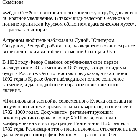
Семёнова.
«Фёдор Семёнов изготовил телескопическую трубу, дававшую
40-кратное увеличение. В таком виде телескоп Семёнова и
поныне хранится в Курском областном краеведческом музее»,
— рассказал историк.
Астроном-любитель наблюдал за Луной, Юпитером,
Сатурном, Венерой, работал над усовершенствованием ранее
вычисленных им же таблиц затмений Солнца и Луны.
В 1832 году Фёдор Семёнов опубликовал своё первое
исследование «О затмениях в 1833 году, которые видимы
будут в России». Он с точностью предсказал, что 26 июня
1892 года в Курске будет наблюдаться полное солнечное
затмение, и дал подробное и образное описание этого
явления.
«Планировка и застройка современного Курска основана на
регулярной системе прямоугольных кварталов, возникшей в
1782–1800 годах. Документом, регламентирующим
реконструкцию города в конце XVIII века, стал план,
конфирмованный императрицей Екатериной II 26 февраля
1782 года. Реализация этого плана наложила отпечаток на всю
дальнейшую топографию Курска», — рассказал Олег.