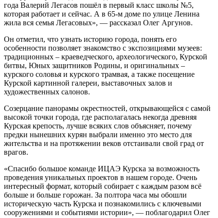
года Валерий Легасов пошёл в первый класс школы №5,
которая работает и сейчас. А в 65-м доме по улице Ленина
жила вся семья Легасовых», — рассказал Олег Аргунов.
Он отметил, что узнать историю города, понять его
особенности позволяет знакомство с экспозициями музеев:
традиционных – краеведческого, археологического, Курской
битвы, Юных защитников Родины, и оригинальных –
курского соловья и курского трамвая, а также посещение
Курской картинной галереи, выставочных залов и
художественных салонов.
Созерцание панорамы окрестностей, открывающейся с самой
высокой точки города, где располагалась некогда древняя
Курская крепость, лучше всяких слов объясняет, почему
предки нынешних курян выбрали именно это место для
жительства и на протяжении веков отстаивали свой град от
врагов.
«Спасибо большое команде ИЦАЭ Курска за возможность
проведения уникальных проектов в нашем городе. Очень
интересный формат, который собирает с каждым разом всё
больше и больше горожан. За полтора часа мы обошли
историческую часть Курска и познакомились с ключевыми
сооружениями и событиями истории», — поблагодарил Олег