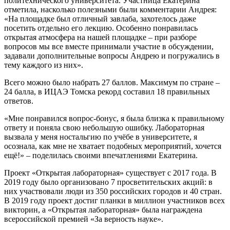
политехнического университета. Участница Екатерина
отметила, насколько полезными были комментарии Андрея:
«На площадке был отличный завлаба, захотелось даже
посетить отдельно его лекцию. Особенно понравилась
открытая атмосфера на нашей площадке – при разборе
вопросов мы все вместе принимали участие в обсуждении,
задавали дополнительные вопросы Андрею и погружались в
тему каждого из них».
Всего можно было набрать 27 баллов. Максимум по стране –
24 балла, в ИЦАЭ Томска рекорд составил 18 правильных
ответов.
«Мне понравился вопрос-бонус, я была близка к правильному
ответу и поняла свою небольшую ошибку. Лабораторная
вызвала у меня ностальгию по учёбе в университете, я
осознала, как мне не хватает подобных мероприятий, хочется
ещё!» – поделилась своими впечатлениями Екатерина.
Проект «Открытая лабораторная» существует с 2017 года. В
2019 году было организовано 7 просветительских акций: в
них участвовали люди из 350 российских городов и 40 стран.
В 2019 году проект достиг планки в миллион участников всех
викторин, а «Открытая лабораторная» была награждена
всероссийской премией «За верность науке».