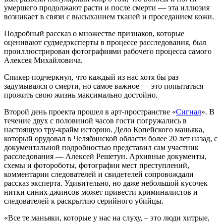
умершего продолжают расти и после смерти — эта иллюзия
возникает в связи с высыханием тканей и проседанием кожи.
Подробный рассказ о множестве признаков, которые
оценивают судмедэксперты в процессе расследования, был
проиллюстрирован фотографиями рабочего процесса самого
Алексея Михайловича.
Спикер подчеркнул, что каждый из нас хотя бы раз
задумывался о смерти, но самое важное — это попытаться
прожить свою жизнь максимально достойно.
Второй день проекта прошел в арт-пространстве «
Сигнал
». В
течение двух с половиной часов гости погружались в
настоящую тру-крайм историю. Дело Копейского маньяка,
который орудовал в Челябинской области более 20 лет назад, с
документальной подробностью представил сам участник
расследования — Алексей Решетун. Архивные документы,
схемы и фотороботы, фотографии мест преступлений,
комментарии следователей и свидетелей сопровождали
рассказ эксперта. Удивительно, но даже небольшой кусочек
нитки синих джинсов может привести криминалистов и
следователей к раскрытию серийного убийцы.
«Все те маньяки, которые у нас на слуху, – это люди хитрые,