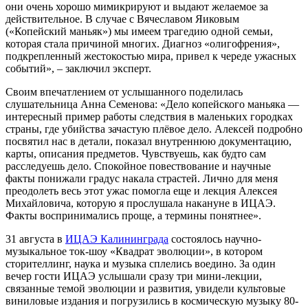
они очень хорошо мимикрируют и выдают желаемое за
действительное. В случае с Вячеславом Яиковым
(«Копейский маньяк») мы имеем трагедию одной семьи,
которая стала причиной многих. Диагноз «олигофрения»,
подкрепленный жестокостью мира, привел к череде ужасных
событий», – заключил эксперт.
Своим впечатлением от услышанного поделилась
слушательница Анна Семенова: «Дело копейского маньяка —
интересный пример работы следствия в маленьких городках
страны, где убийства зачастую плёвое дело. Алексей подробно
посвятил нас в детали, показал внутреннюю документацию,
карты, описания предметов. Чувствуешь, как будто сам
расследуешь дело. Спокойное повествование и научные
факты понижали градус накала страстей. Лично для меня
преодолеть весь этот ужас помогла еще и лекция Алексея
Михайловича, которую я прослушала накануне в ИЦАЭ.
Факты воспринимались проще, а термины понятнее».
31 августа в
ИЦАЭ Калининграда
состоялось научно-
музыкальное ток-шоу «Квадрат эволюции», в котором
сторителлинг, наука и музыка сплелись воедино. За один
вечер гости ИЦАЭ услышали сразу три мини-лекции,
связанные темой эволюции и развития, увидели культовые
виниловые издания и погрузились в космическую музыку 80-