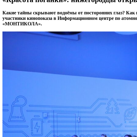
Какие тайны скрывают водоёмы от посторонних глаз? Как 
участники кинопоказа в Информационном центре по атомно
«МОНТИКОЛА».