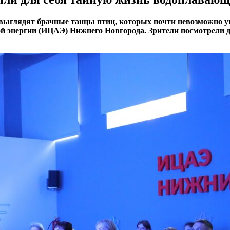
выглядят брачные танцы птиц, которых почти невозможно у
й энергии (ИЦАЭ) Нижнего Новгорода. Зрители посмотрели 