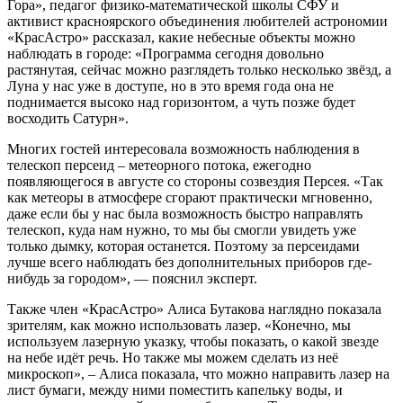
Гора», педагог физико-математической школы СФУ и
активист красноярского объединения любителей астрономии
«КрасАстро» рассказал, какие небесные объекты можно
наблюдать в городе: «Программа сегодня довольно
растянутая, сейчас можно разглядеть только несколько звёзд, а
Луна у нас уже в доступе, но в это время года она не
поднимается высоко над горизонтом, а чуть позже будет
восходить Сатурн».
Многих гостей интересовала возможность наблюдения в
телескоп персеид – метеорного потока, ежегодно
появляющегося в августе со стороны созвездия Персея. «Так
как метеоры в атмосфере сгорают практически мгновенно,
даже если бы у нас была возможность быстро направлять
телескоп, куда нам нужно, то мы бы смогли увидеть уже
только дымку, которая останется. Поэтому за персеидами
лучше всего наблюдать без дополнительных приборов где-
нибудь за городом», — пояснил эксперт.
Также член «КрасАстро» Алиса Бутакова наглядно показала
зрителям, как можно использовать лазер. «Конечно, мы
используем лазерную указку, чтобы показать, о какой звезде
на небе идёт речь. Но также мы можем сделать из неё
микроскоп», – Алиса показала, что можно направить лазер на
лист бумаги, между ними поместить капельку воды, и