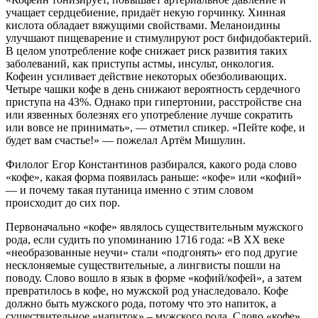
учащает сердцебиение, придаёт некую горчинку. Хинная
кислота обладает вяжущими свойствами. Меланоидины
улучшают пищеварение и стимулируют рост бифидобактерий.
В целом употребление кофе снижает риск развития таких
заболеваний, как приступы астмы, инсульт, онкология.
Кофеин усиливает действие некоторых обезболивающих.
Четыре чашки кофе в день снижают вероятность сердечного
приступа на 43%. Однако при гипертонии, расстройстве сна
или язвенных болезнях его употребление лучше сократить
или вовсе не принимать», — отметил спикер. «Пейте кофе, и
будет вам счастье!» — пожелал Артём Мишулин.
Филолог Егор Константинов разбирался, какого рода слово
«кофе», какая форма появилась раньше: «кофе» или «кофий»
— и почему такая путаница именно с этим словом
происходит до сих пор.
Первоначально «кофе» являлось существительным мужского
рода, если судить по упоминанию 1716 года: «В XX веке
«необразованные неучи» стали «подгонять» его под другие
несклоняемые существительные, а лингвисты пошли на
поводу. Слово вошло в язык в форме «кофий/кофей», а затем
превратилось в кофе, но мужской род унаследовало. Кофе
должно быть мужского рода, потому что это напиток, а
существительное «напиток» – мужского рода. Слово «кофе»