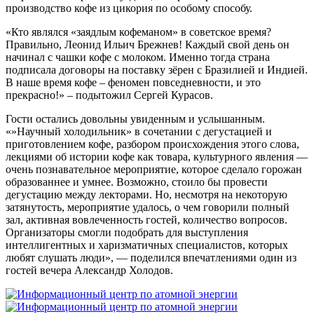
производство кофе из цикория по особому способу.
«Кто являлся «заядлым кофеманом» в советское время?
Правильно, Леонид Ильич Брежнев! Каждый свой день он
начинал с чашки кофе с молоком. Именно тогда страна
подписала договоры на поставку зёрен с Бразилией и Индией.
В наше время кофе – феномен повседневности, и это
прекрасно!» – подытожил Сергей Курасов.
Гости остались довольны увиденным и услышанным.
«»Научный холодильник» в сочетании с дегустацией и
приготовлением кофе, разбором происхождения этого слова,
лекциями об истории кофе как товара, культурного явления —
очень познавательное мероприятие, которое сделало горожан
образованнее и умнее. Возможно, стоило бы провести
дегустацию между лекторами. Но, несмотря на некоторую
затянутость, мероприятие удалось, о чем говорили полный
зал, активная вовлеченность гостей, количество вопросов.
Организаторы смогли подобрать для выступления
интеллигентных и харизматичных специалистов, которых
любят слушать люди», — поделился впечатлениями один из
гостей вечера Александр Холодов.