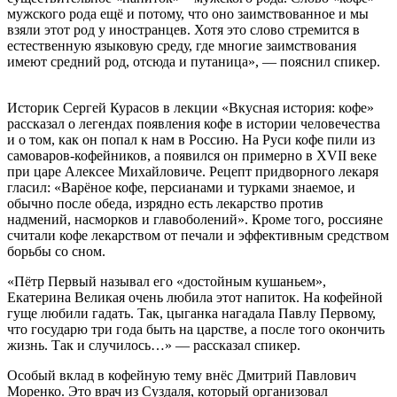
мужского рода ещё и потому, что оно заимствованное и мы
взяли этот род у иностранцев. Хотя это слово стремится в
естественную языковую среду, где многие заимствования
имеют средний род, отсюда и путаница», — пояснил спикер.
Историк Сергей Курасов в лекции «Вкусная история: кофе»
рассказал о легендах появления кофе в истории человечества
и о том, как он попал к нам в Россию. На Руси кофе пили из
самоваров-кофейников, а появился он примерно в XVII веке
при царе Алексее Михайловиче. Рецепт придворного лекаря
гласил: «Варёное кофе, персианами и турками знаемое, и
обычно после обеда, изрядно есть лекарство против
надмений, насморков и главоболений». Кроме того, россияне
считали кофе лекарством от печали и эффективным средством
борьбы со сном.
«Пётр Первый называл его «достойным кушаньем»,
Екатерина Великая очень любила этот напиток. На кофейной
гуще любили гадать. Так, цыганка нагадала Павлу Первому,
что государю три года быть на царстве, а после того окончить
жизнь. Так и случилось…» — рассказал спикер.
Особый вклад в кофейную тему внёс Дмитрий Павлович
Моренко. Это врач из Суздаля, который организовал