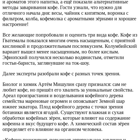
и ароматов этого напитка, а ещё показали альтернативные
методы заваривания кофе. Гости узнали, что нужно для
отличного начала дня: весы, чайник с кипятком, воронка с
фильтром, колба, кофемолка с ароматными зёрнами и хорошее
настроение!
Все желающие попробовали и оценить три вида кофе. Кофе из
Гватемалы показался многим очень насыщенным, с приятной
кислинкой и продолжительным послевкусием. Колумбийский
вариант вышел менее насыщенным, но более кислым.
Эфиопский получился несколько водянистым, отметили
гостьи-бариста, заглянувшие на ток-шоу.
Далее эксперты разобрали кофе с разных точек зрения.
Биолог и химик Артём Мишулин сразу признался: сам не
любит кофе, но пришёл его хвалить за уникальные свойства.
Ареал произрастания и возделывания кофейного дерева
семейства мареновые огромен и опоясывает Земной шар
южнее экватора. Плод кофейного дерева с точки зрения
ботаники является ягодой. Существуют влажная и сухая
обработки кофейных зёрен, которые влияют на содержание
кофеина и вкус будущего кофе. А химический состав зёрен
определяет его влияние на организм человека.
«Кофеин тонизирует, повышает артериальное давление и