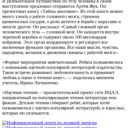
В увлекательное путешествие по телу человека в своём
выступлении предложил отправится Артём Жук. Он
презентовал книгу «Тайны анатомии». Из этой книги можно
много узнать о работе головного мозга, строении
кровеносных сосудов, о роли антител в борьбе с вирусами и
многое другое. Он рассказал: «Самый сложный орган
человеческого тела — головной мозг. Он находится внутри
черепной коробки и содержит около 100 миллиардов
нейронов. Этот орган координирует и регулирует все
жизненные функции организма. Все наши мысли, чувства,
ощущения, желания и движения связаны с работой мозга».
«Формат мероприятия замечательный. Ребята познакомились
с новинками научной-популярной литературой издательства.
Такие встречи развивают любознательность и прививает
любовь к науке и чтению книг», — поделилась мнением
учитель, Ирина Логвиненко.
«Научные чтения» – просветительский проект сети ИЦАЭ,
направленный на популяризацию чтения литературы нон-
фикшн. Детские чтения собирают ребят, которые хотят
познакомиться с научно-популярной литературой, и взрослых,
которые ею увлекаются.