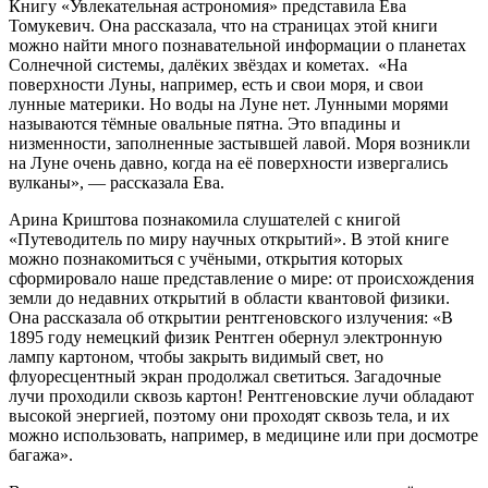
Книгу «Увлекательная астрономия» представила Ева
Томукевич. Она рассказала, что на страницах этой книги
можно найти много познавательной информации о планетах
Солнечной системы, далёких звёздах и кометах. «На
поверхности Луны, например, есть и свои моря, и свои
лунные материки. Но воды на Луне нет. Лунными морями
называются тёмные овальные пятна. Это впадины и
низменности, заполненные застывшей лавой. Моря возникли
на Луне очень давно, когда на её поверхности извергались
вулканы», — рассказала Ева.
Арина Криштова познакомила слушателей с книгой
«Путеводитель по миру научных открытий». В этой книге
можно познакомиться с учёными, открытия которых
сформировало наше представление о мире: от происхождения
земли до недавних открытий в области квантовой физики.
Она рассказала об открытии рентгеновского излучения: «В
1895 году немецкий физик Рентген обернул электронную
лампу картоном, чтобы закрыть видимый свет, но
флуоресцентный экран продолжал светиться. Загадочные
лучи проходили сквозь картон! Рентгеновские лучи обладают
высокой энергией, поэтому они проходят сквозь тела, и их
можно использовать, например, в медицине или при досмотре
багажа».