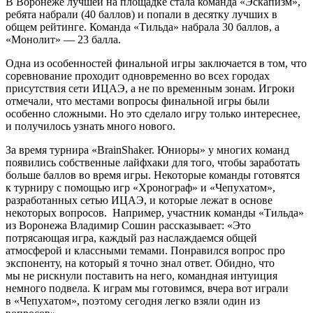
В Воронеже лучшей на площадке стала команда «Эскапизм»,
ребята набрали (40 баллов) и попали в десятку лучших в
общем рейтинге. Команда «Тильда» набрала 30 баллов, а
«Монолит» — 23 балла.
Одна из особенностей финальной игры заключается в том, что
соревнование проходит одновременно во всех городах
присутствия сети ИЦАЭ, а не по временным зонам. Игроки
отмечали, что местами вопросы финальной игры были
особенно сложными. Но это сделало игру только интереснее,
и получилось узнать много нового.
За время турнира «BrainShaker. Юниоры» у многих команд
появились собственные лайфхаки для того, чтобы заработать
больше баллов во время игры. Некоторые команды готовятся
к турниру с помощью игр «Хронограф» и «Чепухатом»,
разработанных сетью ИЦАЭ, и которые лежат в основе
некоторых вопросов. Например, участник команды «Тильда»
из Воронежа Владимир Сошин рассказывает: «Это
потрясающая игра, каждый раз наслаждаемся общей
атмосферой и классными темами. Понравился вопрос про
экспоненту, на который я точно знал ответ. Обидно, что
мы не рискнули поставить на него, командная интуиция
немного подвела. К играм мы готовимся, вчера вот играли
в «Чепухатом», поэтому сегодня легко взяли один из