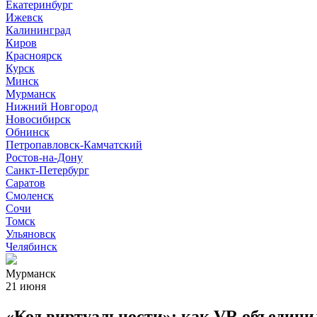
Екатеринбург
Ижевск
Калининград
Киров
Красноярск
Курск
Минск
Мурманск
Нижний Новгород
Новосибирск
Обнинск
Петропавловск-Камчатский
Ростов-на-Дону
Санкт-Петербург
Саратов
Смоленск
Сочи
Томск
Ульяновск
Челябинск
Мурманск
21 июня
«Код виртуальности»: как VR объедин