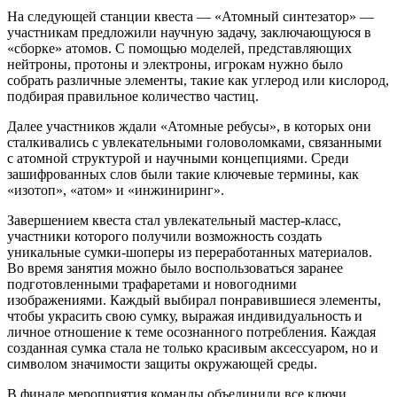
На следующей станции квеста — «Атомный синтезатор» —
участникам предложили научную задачу, заключающуюся в
«сборке» атомов. С помощью моделей, представляющих
нейтроны, протоны и электроны, игрокам нужно было
собрать различные элементы, такие как углерод или кислород,
подбирая правильное количество частиц.
Далее участников ждали «Атомные ребусы», в которых они
сталкивались с увлекательными головоломками, связанными
с атомной структурой и научными концепциями. Среди
зашифрованных слов были такие ключевые термины, как
«изотоп», «атом» и «инжиниринг».
Завершением квеста стал увлекательный мастер-класс,
участники которого получили возможность создать
уникальные сумки-шоперы из переработанных материалов.
Во время занятия можно было воспользоваться заранее
подготовленными трафаретами и новогодними
изображениями. Каждый выбирал понравившиеся элементы,
чтобы украсить свою сумку, выражая индивидуальность и
личное отношение к теме осознанного потребления. Каждая
созданная сумка стала не только красивым аксессуаром, но и
символом значимости защиты окружающей среды.
В финале мероприятия команды объединили все ключи,