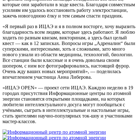
которые они заработали в ходе квеста. Благодаря совместным
усилиям им удалось восстановить работу электростанции,
зажечь новогоднюю ёлку и тем самым спасти праздник.
«Я первый раз в ИЦАЭ и я в полном восторге, хочу выразить
благодарность всем людям, которые здесь работают. Я люблю
ходить по разным квизам, викторинам, а здесь был целый
квест — как в 12 записках. Вопросы игры „Адреналин“ были
суперскими, интересными, хоть и сложными, зато много
нового узнали из области медицины, технологий, биологии.
Все станции были классные и я очень довольна своим
шопером, с ним все фотографировались, настоящий фурор.
Очень жду ваших новых мероприятий», — поделилась
впечатлением участница Анна Либерова.
«ИЦАЭ OPEN» — проект сети ИЦАЭ. Каждую неделю в 19
городах присутствия Информационные центры по атомной
энергии становятся открытыми площадками, на которых
любители интеллектуального досуга могут пообщаться с
учёными, сыграть в интеллектуальные и настольные игры,
стать зрителями научно-популярных ток-шоу и участниками
мастер-классов.