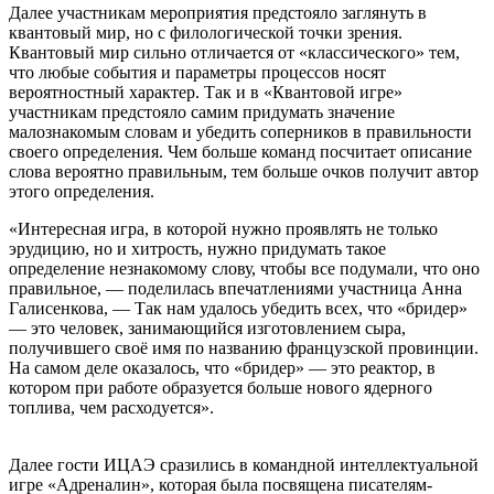
Далее участникам мероприятия предстояло заглянуть в
квантовый мир, но с филологической точки зрения.
Квантовый мир сильно отличается от «классического» тем,
что любые события и параметры процессов носят
вероятностный характер. Так и в «Квантовой игре»
участникам предстояло самим придумать значение
малознакомым словам и убедить соперников в правильности
своего определения. Чем больше команд посчитает описание
слова вероятно правильным, тем больше очков получит автор
этого определения.
«Интересная игра, в которой нужно проявлять не только
эрудицию, но и хитрость, нужно придумать такое
определение незнакомому слову, чтобы все подумали, что оно
правильное, — поделилась впечатлениями участница Анна
Галисенкова, — Так нам удалось убедить всех, что «бридер»
— это человек, занимающийся изготовлением сыра,
получившего своё имя по названию французской провинции.
На самом деле оказалось, что «бридер» — это реактор, в
котором при работе образуется больше нового ядерного
топлива, чем расходуется».
Далее гости ИЦАЭ сразились в командной интеллектуальной
игре «Адреналин», которая была посвящена писателям-