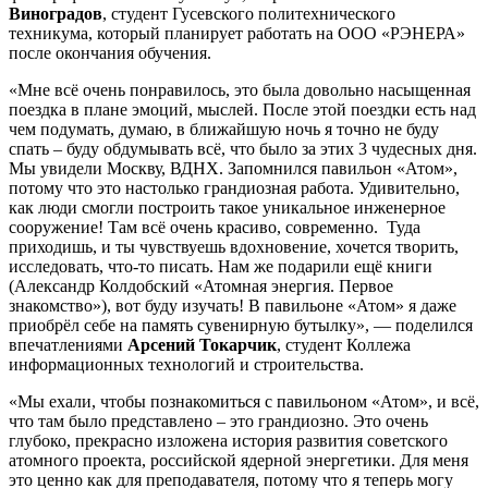
Виноградов
, студент Гусевского политехнического
техникума, который планирует работать на ООО «РЭНЕРА»
после окончания обучения.
«Мне всё очень понравилось, это была довольно насыщенная
поездка в плане эмоций, мыслей. После этой поездки есть над
чем подумать, думаю, в ближайшую ночь я точно не буду
спать – буду обдумывать всё, что было за этих 3 чудесных дня.
Мы увидели Москву, ВДНХ. Запомнился павильон «Атом»,
потому что это настолько грандиозная работа. Удивительно,
как люди смогли построить такое уникальное инженерное
сооружение! Там всё очень красиво, современно. Туда
приходишь, и ты чувствуешь вдохновение, хочется творить,
исследовать, что-то писать. Нам же подарили ещё книги
(Александр Колдобский «Атомная энергия. Первое
знакомство»), вот буду изучать! В павильоне «Атом» я даже
приобрёл себе на память сувенирную бутылку», — поделился
впечатлениями
Арсений Токарчик
, студент Коллежа
информационных технологий и строительства.
«Мы ехали, чтобы познакомиться с павильоном «Атом», и всё,
что там было представлено – это грандиозно. Это очень
глубоко, прекрасно изложена история развития советского
атомного проекта, российской ядерной энергетики. Для меня
это ценно как для преподавателя, потому что я теперь могу