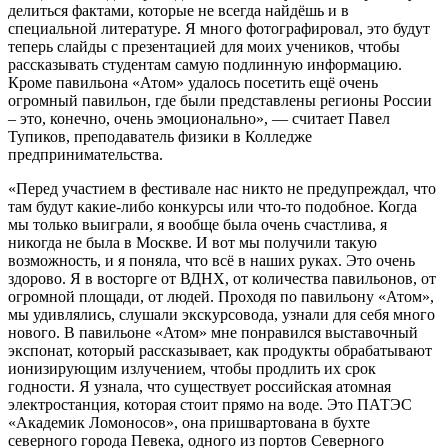
делиться фактами, которые не всегда найдёшь и в
специальной литературе. Я много фотографировал, это будут
теперь слайды с презентацией для моих учеников, чтобы
рассказывать студентам самую подлинную информацию.
Кроме павильона «Атом» удалось посетить ещё очень
огромный павильон, где были представлены регионы России
– это, конечно, очень эмоционально», — считает Павел
Тупиков, преподаватель физики в Колледже
предпринимательства.
«Перед участием в фестивале нас никто не предупреждал, что
там будут какие-либо конкурсы или что-то подобное. Когда
мы только выиграли, я вообще была очень счастлива, я
никогда не была в Москве. И вот мы получили такую
возможность, и я поняла, что всё в наших руках. Это очень
здорово. Я в восторге от ВДНХ, от количества павильонов, от
огромной площади, от людей. Проходя по павильону «Атом»,
мы удивлялись, слушали экскурсовода, узнали для себя много
нового. В павильоне «Атом» мне понравился выставочный
экспонат, который рассказывает, как продукты обрабатывают
ионизирующим излучением, чтобы продлить их срок
годности. Я узнала, что существует российская атомная
электростанция, которая стоит прямо на воде. Это ПАТЭС
«Академик Ломоносов», она пришвартована в бухте
северного города Певека, одного из портов Северного