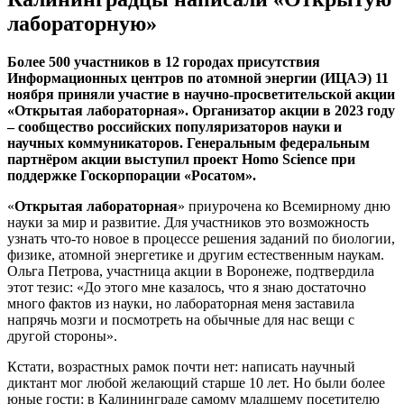
лабораторную»
Более 500 участников в 12 городах присутствия
Информационных центров по атомной энергии (ИЦАЭ) 11
ноября приняли участие в научно-просветительской акции
«Открытая лабораторная». Организатор акции в 2023 году
– сообщество российских популяризаторов науки и
научных коммуникаторов. Генеральным федеральным
партнёром акции выступил проект Homo Science при
поддержке Госкорпорации «Росатом».
«
Открытая лабораторная
» приурочена ко Всемирному дню
науки за мир и развитие. Для участников это возможность
узнать что-то новое в процессе решения заданий по биологии,
физике, атомной энергетике и другим естественным наукам.
Ольга Петрова, участница акции в Воронеже, подтвердила
этот тезис: «До этого мне казалось, что я знаю достаточно
много фактов из науки, но лабораторная меня заставила
напрячь мозги и посмотреть на обычные для нас вещи с
другой стороны».
Кстати, возрастных рамок почти нет: написать научный
диктант мог любой желающий старше 10 лет. Но были более
юные гости: в Калининграде самому младшему посетителю