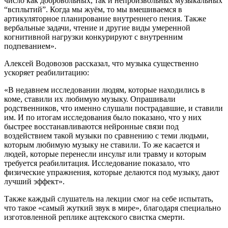
число как добровольных, так и непроизвольных музыкальных
“всплытий”. Когда мы жуём, то мы вмешиваемся в
артикуляторное планирование внутреннего пения. Также
вербальные задачи, чтение и другие виды умеренной
когнитивной нагрузки конкурируют с внутренним
подпеванием».
Алексей Водовозов рассказал, что музыка существенно
ускоряет реабилитацию:
«В недавнем исследовании людям, которые находились в
коме, ставили их любимую музыку. Опрашивали
родственников, что именно слушали пострадавшие, и ставили
им. И по итогам исследования было показано, что у них
быстрее восстанавливаются нейронные связи под
воздействием такой музыки по сравнению с теми людьми,
которым любимую музыку не ставили. То же касается и
людей, которые перенесли инсульт или травму и которым
требуется реабилитация. Исследование показало, что
физические упражнения, которые делаются под музыку, дают
лучший эффект».
Также каждый слушатель на лекции смог на себе испытать,
что такое «самый жуткий звук в мире», благодаря специально
изготовленной реплике ацтекского свистка смерти.