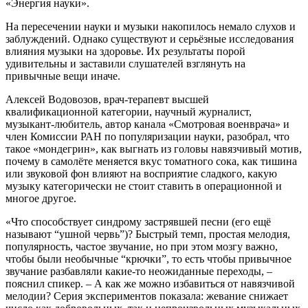
«Энергия науки».
На пересечении науки и музыки накопилось немало слухов и
заблуждений. Однако существуют и серьёзные исследования
влияния музыки на здоровье. Их результаты порой
удивительны и заставили слушателей взглянуть на
привычные вещи иначе.
Алексей Водовозов, врач-терапевт высшей
квалификационной категории, научный журналист,
музыкант-любитель, автор канала «Смотровая военврача» и
член Комиссии РАН по популяризации науки, разобрал, что
такое «мондегрин», как выгнать из головы навязчивый мотив,
почему в самолёте меняется вкус томатного сока, как тишина
или звуковой фон влияют на восприятие сладкого, какую
музыку категорически не стоит ставить в операционной и
многое другое.
«Что способствует синдрому застрявшей песни (его ещё
называют “ушной червь”)? Быстрый темп, простая мелодия,
популярность, частое звучание, но при этом мозгу важно,
чтобы были необычные “крючки”, то есть чтобы привычное
звучание разбавляли какие-то неожиданные переходы, –
пояснил спикер. – А как же можно избавиться от навязчивой
мелодии? Серия экспериментов показала: жевание снижает