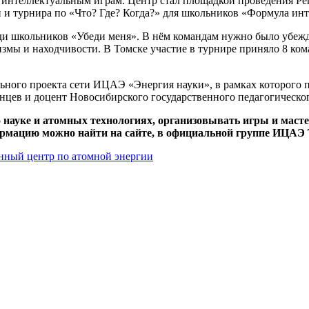
 интеллектуальным играм. Центр стал площадкой проведения Ре
 и турнира по «Что? Где? Когда?» для школьников «Формула инт
ди школьников «Убеди меня». В нём командам нужно было убежда
мы и находчивости. В Томске участие в турнире приняло 8 ком
ного проекта сети ИЦАЭ «Энергия науки», в рамках которого п
нцев и доцент Новосибирского государственного педагогическ
науке и атомных технологиях, организовывать игры и маст
рмацию можно найти на сайте, в официальной группе ИЦАЭ 