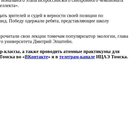
гионального этапа Всероссийского синхронного чемпионата
еллекта».
ть зрителей и судей в верности своей позиции по
анд. Победу одержали ребята, представляющие школу
рочитали свои лекции томичам популяризатор экологии, глава
ого университета Дмитрий Эпштейн.
ер-классы, а также проводить атомные практикумы для
Томска во «
ВКонтакте
» и в
телеграм-канале
ИЦАЭ Томска.