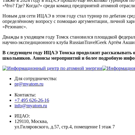
Также в 2024 году в ИЦАЭ прошло ещё несколько турниров по
«Что? Где? Когда?» среди команд предприятий атомной отрасли
Новым для сети ИЦАЭ в этом году стал турнир по дебатам сре
определённому вопросу с помощью аргументации, личной хариз
«Резонанс».
Дважды в уходящем году Томск становился площадкой федераль
научно-экспедиционного клуба RussianTravelGeek Артём Акши
В следующем году ИЦАЭ Томска продолжит рассказывать о 
школьников. Анонсы мероприятий и более подробную инфо
Для сотрудничества:
pr@myatom.ru
Контакты:
+7 495 626-26-16
info@myatom.ru
ИЦАО:
129110, Москва,
ул.Гиляровского, д.57, стр.4, помещение I этаж 7