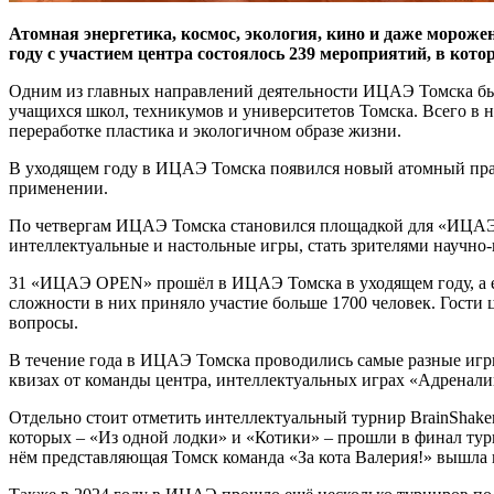
Атомная энергетика, космос, экология, кино и даже морож
году с участием центра состоялось 239 мероприятий, в кото
Одним из главных направлений деятельности ИЦАЭ Томска был
учащихся школ, техникумов и университетов Томска. Всего в н
переработке пластика и экологичном образе жизни.
В уходящем году в ИЦАЭ Томска появился новый атомный практ
применении.
По четвергам ИЦАЭ Томска становился площадкой для «ИЦАЭ O
интеллектуальные и настольные игры, стать зрителями научно
31 «ИЦАЭ OPEN» прошёл в ИЦАЭ Томска в уходящем году, а ещ
сложности в них приняло участие больше 1700 человек. Гости 
вопросы.
В течение года в ИЦАЭ Томска проводились самые разные игры
квизах от команды центра, интеллектуальных играх «Адренал
Отдельно стоит отметить интеллектуальный турнир BrainShaker
которых – «Из одной лодки» и «Котики» – прошли в финал тур
нём представляющая Томск команда «За кота Валерия!» вышла в