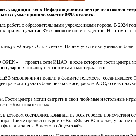
еное: уходящий год в Информационном центре по атомной эн
рых в сумме приняло участие 8698 человек.
а работа с образовательными учреждениями города. В 2024 год
их приняло участие 3565 школьников и студентов. На атомных п
икум «Лазеры. Сила света». На нём участники узнавали больше
PEN» — проекта сети ИЦАЭ, в ходе которого гости центра мог
-популярных ток-шоу и участниками мастер-классов.
ё 3 мероприятия прошли в формате телемоста, соединявшего Т
центра могли узнать больше о космосе, работе АЭС, о связи нау
. Гости центра могли сыграть в свои любимые настольные игры,
ин» и «Квантовые совы».
, в котором состязались команды из всех городов присутствия с
нира. Также прошёл и турнир «BrainShaker.Юниоры», участие в
 финал и заняла 8 место в общем зачёте.