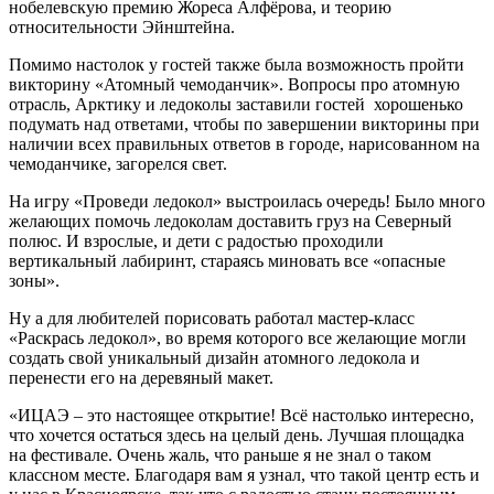
нобелевскую премию Жореса Алфёрова, и теорию
относительности Эйнштейна.
Помимо настолок у гостей также была возможность пройти
викторину «Атомный чемоданчик». Вопросы про атомную
отрасль, Арктику и ледоколы заставили гостей хорошенько
подумать над ответами, чтобы по завершении викторины при
наличии всех правильных ответов в городе, нарисованном на
чемоданчике, загорелся свет.
На игру «Проведи ледокол» выстроилась очередь! Было много
желающих помочь ледоколам доставить груз на Северный
полюс. И взрослые, и дети с радостью проходили
вертикальный лабиринт, стараясь миновать все «опасные
зоны».
Ну а для любителей порисовать работал мастер-класс
«Раскрась ледокол», во время которого все желающие могли
создать свой уникальный дизайн атомного ледокола и
перенести его на деревяный макет.
«ИЦАЭ – это настоящее открытие! Всё настолько интересно,
что хочется остаться здесь на целый день. Лучшая площадка
на фестивале. Очень жаль, что раньше я не знал о таком
классном месте. Благодаря вам я узнал, что такой центр есть и