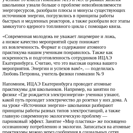
школьники узнали больше о проблеме невозбновляемости
энергоресурсов, разобрали плюсы и минусы существующих
источников энергии, погрузились в принципы работы
быстрых и медленных реакторов, а также разобрали все этапы
замкнутого ядерного топливного цикла с помощью квиза.
«Современная молодежь не уважает лицемерие и ложь,
а низкое качество мероприятий сразу понижает
их вовлеченность. Формат и содержание атомного
практикума нашим ученикам понравилось. Также как
искренность и подготовленность сотрудников ИЦАЭ
Екатеринбурга. Считаю, что это высокая оценка вашего
мероприятия. Энергии и успехов вам!», — поделилась
Любовь Петровна, учитель физики гимназии № 9
Напомним, ИЦАЭ Екатеринбурга проводит атомные
практикумы для школьников. Например, на занятии по
физике «Где рождается электроэнергия» ученики узнают,
какой путь проходит электричество до розетки у них дома. А
на уроке «Источники энергии» школьники разбирают
принципы работы разных типов электростанций, а также
главную современную экологическую проблему —
парниковый эффект. Занятие «Мир пластика» же посвящено
осознанному потреблению и экологии. Записаться на атомные
практикумы можно через сообщения в социальных сетях