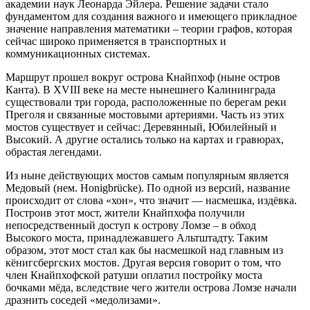
академии наук Леонарда Эйлера. Решение задачи стало
фундаментом для создания важного и имеющего прикладное
значение направления математики – теории графов, которая
сейчас широко применяется в транспортных и
коммуникационных системах.
Маршрут прошел вокруг острова Кнайпхоф (ныне остров
Канта). В XVIII веке на месте нынешнего Калининграда
существовали три города, расположенные по берегам реки
Преголя и связанные мостовыми артериями. Часть из этих
мостов существует и сейчас: Деревянный, Юбилейный и
Высокий. А другие остались только на картах и гравюрах,
обрастая легендами.
Из ныне действующих мостов самым популярным является
Медовый (нем. Honigbrücke). По одной из версий, название
происходит от слова «хон», что значит — насмешка, издёвка.
Построив этот мост, жители Кнайпхофа получили
непосредственный доступ к острову Ломзе – в обход
Высокого моста, принадлежавшего Альтштадту. Таким
образом, этот мост стал как бы насмешкой над главным из
кёнигсбергских мостов. Другая версия говорит о том, что
член Кнайпхофской ратуши оплатил постройку моста
бочками мёда, вследствие чего жители острова Ломзе начали
дразнить соседей «медолизами».