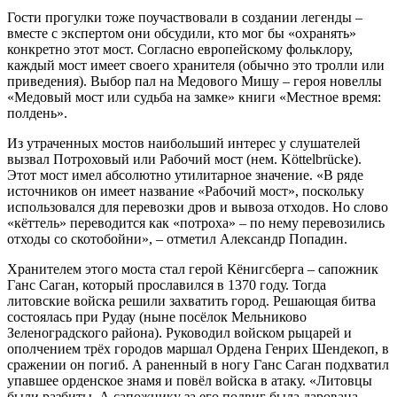
Гости прогулки тоже поучаствовали в создании легенды –
вместе с экспертом они обсудили, кто мог бы «охранять»
конкретно этот мост. Согласно европейскому фольклору,
каждый мост имеет своего хранителя (обычно это тролли или
приведения). Выбор пал на Медового Мишу – героя новеллы
«Медовый мост или судьба на замке» книги «Местное время:
полдень».
Из утраченных мостов наибольший интерес у слушателей
вызвал Потроховый или Рабочий мост (нем. Köttelbrücke).
Этот мост имел абсолютно утилитарное значение. «В ряде
источников он имеет название «Рабочий мост», поскольку
использовался для перевозки дров и вывоза отходов. Но слово
«кёттель» переводится как «потроха» – по нему перевозились
отходы со скотобойни», – отметил Александр Попадин.
Хранителем этого моста стал герой Кёнигсберга – сапожник
Ганс Саган, который прославился в 1370 году. Тогда
литовские войска решили захватить город. Решающая битва
состоялась при Рудау (ныне посёлок Мельниково
Зеленоградского района). Руководил войском рыцарей и
ополчением трёх городов маршал Ордена Генрих Шендекоп, в
сражении он погиб. А раненный в ногу Ганс Саган подхватил
упавшее орденское знамя и повёл войска в атаку. «Литовцы
были разбиты. А сапожнику за его подвиг была дарована