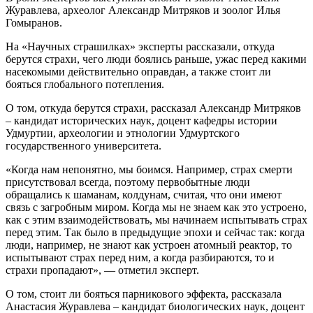
Журавлева, археолог Александр Митряков и зоолог Илья
Гомыранов.
На «Научных страшилках» эксперты рассказали, откуда
берутся страхи, чего люди боялись раньше, ужас перед какими
насекомыми действительно оправдан, а также стоит ли
бояться глобального потепления.
О том, откуда берутся страхи, рассказал Александр Митряков
– кандидат исторических наук, доцент кафедры истории
Удмуртии, археологии и этнологии Удмуртского
государственного университета.
«Когда нам непонятно, мы боимся. Например, страх смерти
присутствовал всегда, поэтому первобытные люди
обращались к шаманам, колдунам, считая, что они имеют
связь с загробным миром. Когда мы не знаем как это устроено,
как с этим взаимодействовать, мы начинаем испытывать страх
перед этим. Так было в предыдущие эпохи и сейчас так: когда
люди, например, не знают как устроен атомный реактор, то
испытывают страх перед ним, а когда разбираются, то и
страхи пропадают», — отметил эксперт.
О том, стоит ли бояться парникового эффекта, рассказала
Анастасия Журавлева – кандидат биологических наук, доцент