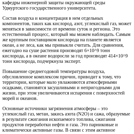
кафедры инженерной защиты окружающей среды
Удмуртского государственного университета.
Состав воздуха и концентрация в нем отдельных
компонентов, таких как кислород, азот, углекислый газ, может
меняться в зависимости от времени суток и региона. Это
естественный процесс, который мы можем наблюдать. Самым
же крупным поставщиком кислорода на планете является
океан, а не леса, как мы привыкли считать. Для сравнения,
ежегодно на суше растения производят 6×10^9 тонн
кислорода, а в океане водоросли за год производят 414×10^9
тонн кислорода, подчеркнула эксперт.
Повышение среднегодовой температуры воздуха,
обусловленное комплексом причин, приводит к тому, что
территории, которые мало увлажняются атмосферными
осадками, становятся засушливыми и непригодными для
жизни, при этом увеличиваются испарения с поверхностей
морей и океанов.
Основные источники загрязнения атмосферы – это
углекислый газ, метан, закись азота (N2O) и сажа, образуемые
в результате сжигания ископаемого топлива, сжигания
продуктов переработки нефти и газа. Это парниковые и
климатически активные газы. В связи с этим активное