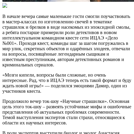
В начале вечера самые маленькие гости смогли поучаствовать
в мастер-классах по изготовлению свечей в тематике
страшилок и брелков в виде насекомых из эпоксидной смолы,
а ребята постарше примерили роли детективов в новом
интеллектуальном командном квесте сети ИЦАЭ «Дело
№001». Проходя квест, команды шаг за шагом погружались в
мир улик, секретных объектов и одарённых злодеев, отвечали
на вопросы, посвящённые легендарным сыщикам и
известным преступникам, авторам детективных романов и
криминальных сериалов.
«Мозги кипели, вопросы были сложные, но очень
интересные. Рад, что в ИЦАЭ теперь есть такой формат и буду
ждать новой игры!» — поделился эмоциями Дамир, один из
участников квеста.
Продолжило вечер ток-шоу «Научные страшилки». Основная
цель этого ток-шоу – развеять устойчивые мифы и ошибочные
представления об актуальных проблемах современности.
Темой выступления экспертов стали страхи, относящиеся к
области их научных интересов.
В роли экспертов выступили биолог и эколог Анастасия