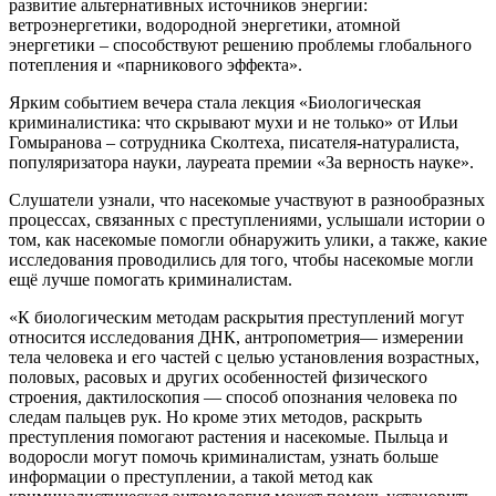
развитие альтернативных источников энергии:
ветроэнергетики, водородной энергетики, атомной
энергетики – способствуют решению проблемы глобального
потепления и «парникового эффекта».
Ярким событием вечера стала лекция «Биологическая
криминалистика: что скрывают мухи и не только» от Ильи
Гомыранова – сотрудника Сколтеха, писателя-натуралиста,
популяризатора науки, лауреата премии «За верность науке».
Слушатели узнали, что насекомые участвуют в разнообразных
процессах, связанных с преступлениями, услышали истории о
том, как насекомые помогли обнаружить улики, а также, какие
исследования проводились для того, чтобы насекомые могли
ещё лучше помогать криминалистам.
«К биологическим методам раскрытия преступлений могут
относится исследования ДНК, антропометрия— измерении
тела человека и его частей с целью установления возрастных,
половых, расовых и других особенностей физического
строения, дактилоскопия — способ опознания человека по
следам пальцев рук. Но кроме этих методов, раскрыть
преступления помогают растения и насекомые. Пыльца и
водоросли могут помочь криминалистам, узнать больше
информации о преступлении, а такой метод как