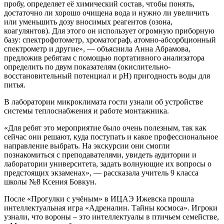
пробу, определяет её химический состав, чтобы понять,
достаточно ли хорошо очищена вода и нужно ли увеличить
или уменьшить дозу вносимых реагентов (озона,
коагулянтов). Для этого он использует огромную приборную
базу: спектрофотометр, хроматограф, атомно-абсорбционный
спектрометр и другие», — объяснила Анна Абрамова,
предложив ребятам с помощью портативного анализатора
определить по двум показателям (окислительно-
восстановительный потенциал и pH) пригодность воды для
питья.
В лаборатории микроклимата гости узнали об устройстве
системы теплоснабжения и работе монтажника.
«Для ребят это мероприятие было очень полезным, так как
сейчас они решают, куда поступать и какое профессиональное
направление выбрать. На экскурсии они смогли
познакомиться с преподавателями, увидеть аудитории и
лаборатории университета, задать волнующие их вопросы о
предстоящих экзаменах», — рассказала учитель 9 класса
школы №8 Ксения Бовкун.
После «Прогулки с учёным» в ИЦАЭ Ижевска прошла
интеллектуальная игра «Адреналин. Тайны космоса». Игроки
узнали, что вороны – это интеллектуалы в птичьем семействе,