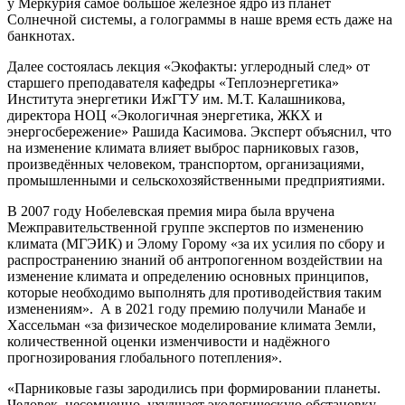
у Меркурия самое большое железное ядро из планет
Солнечной системы, а голограммы в наше время есть даже на
банкнотах.
Далее состоялась лекция «Экофакты: углеродный след» от
старшего преподавателя кафедры «Теплоэнергетика»
Института энергетики ИжГТУ им. М.Т. Калашникова,
директора НОЦ «Экологичная энергетика, ЖКХ и
энергосбережение» Рашида Касимова. Эксперт объяснил, что
на изменение климата влияет выброс парниковых газов,
произведённых человеком, транспортом, организациями,
промышленными и сельскохозяйственными предприятиями.
В 2007 году Нобелевская премия мира была вручена
Межправительственной группе экспертов по изменению
климата (МГЭИК) и Элому Горому «за их усилия по сбору и
распространению знаний об антропогенном воздействии на
изменение климата и определению основных принципов,
которые необходимо выполнять для противодействия таким
изменениям». А в 2021 году премию получили Манабе и
Хассельман «за физическое моделирование климата Земли,
количественной оценки изменчивости и надёжного
прогнозирования глобального потепления».
«Парниковые газы зародились при формировании планеты.
Человек, несомненно, ухудшает экологическую обстановку,