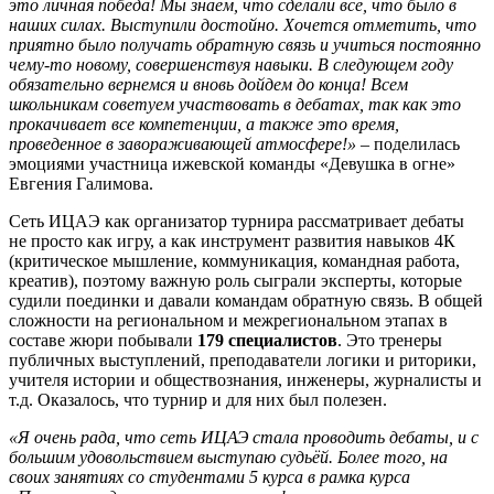
это личная победа! Мы знаем, что сделали вс
ё
, что было в
наших силах. Выступили достойно. Хочется отметить, что
приятно было
получать
обратную связь и учиться постоянно
чему-то новому, совершенствуя навыки. В следующем году
обязательно вернемся и вновь дойдем до конца! Всем
школьникам советуем участвовать в
дебатах
, так как это
прокачивает все компетенции, а также это время,
проведенное в завораживающей атмосфере!»
– поделилась
эмоциями участница ижевской команды «Девушка в огне»
Евгения Галимова.
Сеть ИЦАЭ как организатор турнира рассматривает дебаты
не просто как игру, а как инструмент развития навыков 4К
(критическое мышление, коммуникация, командная работа,
креатив), поэтому важную роль сыграли эксперты, которые
судили поединки и давали командам обратную связь. В общей
сложности на региональном и межрегиональном этапах в
составе жюри побывали
179 специалистов
. Это тренеры
публичных выступлений, преподаватели логики и риторики,
учителя истории и обществознания, инженеры, журналисты и
т.д. Оказалось, что турнир и для них был полезен.
«Я очень рада, что сеть ИЦАЭ стала проводить дебаты, и с
большим удовольствием выст
упаю судьёй. Более того, на
своих занятиях со студентами 5 курса в рамка курса