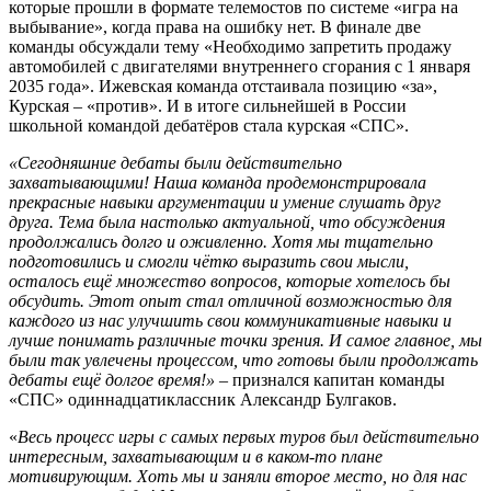
которые прошли в формате телемостов по системе «игра на
выбывание», когда права на ошибку нет. В финале две
команды обсуждали тему «Необходимо запретить продажу
автомобилей с двигателями внутреннего сгорания с 1 января
2035 года». Ижевская команда отстаивала позицию «за»,
Курская – «против». И в итоге сильнейшей в России
школьной командой дебатёров стала курская «СПС».
«Сегодняшние дебаты были действительно
захватывающими! Наша команда продемонстри
ровала
прекрасные навыки аргументации и умение слушать друг
друга. Тема была настолько актуальной, что обсуждения
продолжались долго и оживленно. Хотя мы тщательно
подготовились и смогли чётко выразить свои мысли,
осталось ещё множество вопросов, которые х
отелось бы
обсудить. Этот опыт стал отличной возможностью для
каждого из нас улучшить свои коммуникативные навыки и
лучше понимать различные точки зрения. И самое главное, мы
были так увлечены процессом, что готовы были продолжать
дебаты ещё долгое время!»
– признался капитан команды
«СПС» одиннадцатиклассник Александр Булгаков.
«
Весь процесс игры с самых первых туров был действительно
интересным, захватывающим и в каком-то плане
мотивирующим. Хоть мы и заняли второе место, но для нас