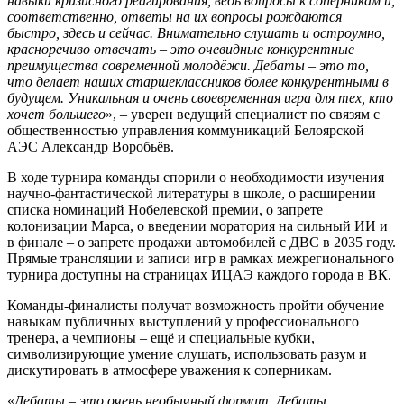
навыки кризисного реагирования, ведь вопросы к соперникам и,
соответственно, ответы на их вопросы рождаются
быстро, здесь и сейчас. Внимательн
о слушать и остроумно,
красноречиво отвечать – это очевидные конкурентные
преимущества современной молодёжи. Дебаты – это то,
что делает наших старшеклассников более конкурентными в
будущем. Уникальная и очень своевременная игра для тех, кто
хочет большего
», – уверен ведущий специалист по связям с
общественностью управления коммуникаций Белоярской
АЭС Александр Воробьёв.
В ходе турнира команды спорили о необходимости изучения
научно-фантастической литературы в школе, о расширении
списка номинаций Нобелевской премии, о запрете
колонизации Марса, о введении моратория на сильный ИИ и
в финале – о запрете продажи автомобилей с ДВС в 2035 году.
Прямые трансляции и записи игр в рамках межрегионального
турнира доступны на страницах ИЦАЭ каждого города в ВК.
Команды-финалисты получат возможность пройти обучение
навыкам публичных выступлений у профессионального
тренера, а чемпионы – ещё и специальные кубки,
символизирующие умение слушать, использовать разум и
дискутировать в атмосфере уважения к соперникам.
«
Деб
аты – это очень необычный формат. Дебаты