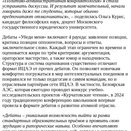
«Политико-административная конфликтология» я стала
устраивать дискуссии. И результат замечательный, начали
говорить даже те студенты, которые обычно
предпочитают отмалчиваться»,
– поделилась Ольга Курис,
кандидат философских наук, доцент Московского
государственного юридического университета.
Дебаты «Убеди меня» включают 4 раунда: заявление позиции,
критика позиции оппонентов, вопросы и ответы,
заключительное слово. Каждый этап ограничен во времени и
оценивается жюри по трём критериям: аргументация,
ораторское мастерство, а также юмор и находчивость.
Структура и система оценивания существенно отличают
формат ИЦАЭ от прочих дебатов. Он позволяет новичкам
комфортно погружаться в мир интеллектуальных поединков и
понравился не только педагогам и самим командам, но и
отраслевым партнёрам сети ИЦАЭ. В частности, Белоярская
АЭС, которая ежегодно проводит конкурс учебно-
исследовательских проектов «Курчатовские чтения», в 2024
году традиционную конференцию школьников впервые
провела в формате дебатов о развитии атомной отрасли.
«
Дебаты – уникальная возможность выйти
за рамки
стандартных образовательных приёмов и проявить свою
эрудицию и риторические навыки. Особенно впечатляют