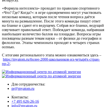
Беларусь).
«Формула интеллекта» проходит по правилам спортивного
«Что? Где? Когда?»: в игре одновременно могут участвовать
несколько команд, которым после чтения вопроса даётся
минута на размышление. После этого команды пишут ответ
на бланке и сдают его ведущему. Собрав все бланки, ведущий
озвучивает правильный ответ. Побеждает команда, набравшая
наибольшее количество баллов на площадке. Вопросы игры
посвящены разным темам науки – от физики до географии и
филологии. Этапы чемпионата проходят в четырех странах
осенью.
С итогами регионального этапа можно ознакомиться здесь –
https://myatom.ru/более-2000-школьников-из-четырёх-стран-
пр-2/
.
Для сотрудничества:
pr@myatom.ru
Контакты:
+7 495 626-26-16
info@myatom.ru