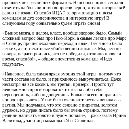
прошлых лет различных форматов. Наш опыт помог сегодня
ответить на большинство вопросов верно, хотя некоторые всё
равно не взяли. Спасибо ИЦАЭ за организацию и всем
командам за дух соперничества и интересную игру! В
следующем году обязательно будем играть снова!».
«Вынос мозга, в целом, класс, вообще здорово было. Самый
сложный вопрос был про Нью-Йорк, а самые легкие про Марс
и Солнце, про пешеходный переход и язык. Там много было
легких, а вот некоторые убийственно-сложные. Мы, честно
говоря, не расстроились, что не победили, отлично провели
время, спасибо!», – общие впечатления команды «Надо
подумать».
«Наверное, была самая яркая эмоция этой игры, потому что
части состава не было, и приходилось выкручиваться. Даже
несмотря на все косяки, мы третьи, призёры. Просто тут
невозможно спрогнозировать что-то: ты либо себя
переоценишь, либо недооценишь. Больше всего понравился
вопрос про золото. У нас была очень интересная логика его
взятия. Мы подумали, что это связано с пиритом, золотом
дураков, но дурак писать было бы очень странно, поэтому
решили написать золото и чудом попали», – рассказала Ирина
Валитова, участница команды «Усы Сталина».