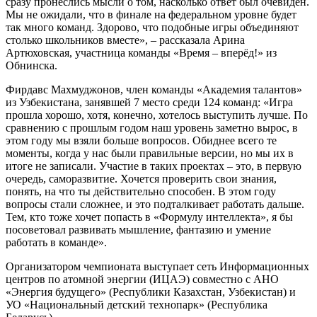
сразу пронеслись мысли о том, насколько ответ был очевиден.
Мы не ожидали, что в финале на федеральном уровне будет
так много команд. Здорово, что подобные игры объединяют
столько школьников вместе», – рассказала Арина
Артюховская, участница команды «Время – вперёд!» из
Обнинска.
Фирдавс Махмуджонов, член команды «Академия талантов»
из Узбекистана, занявшей 7 место среди 124 команд: «Игра
прошла хорошо, хотя, конечно, хотелось выступить лучше. По
сравнению с прошлым годом наш уровень заметно вырос, в
этом году мы взяли больше вопросов. Обиднее всего те
моменты, когда у нас были правильные версии, но мы их в
итоге не записали. Участие в таких проектах – это, в первую
очередь, саморазвитие. Хочется проверить свои знания,
понять, на что ты действительно способен. В этом году
вопросы стали сложнее, и это подталкивает работать дальше.
Тем, кто тоже хочет попасть в «Формулу интеллекта», я бы
посоветовал развивать мышление, фантазию и умение
работать в команде».
Организатором чемпионата выступает сеть Информационных
центров по атомной энергии (ИЦАЭ) совместно с АНО
«Энергия будущего» (Республики Казахстан, Узбекистан) и
УО «Национальный детский технопарк» (Республика