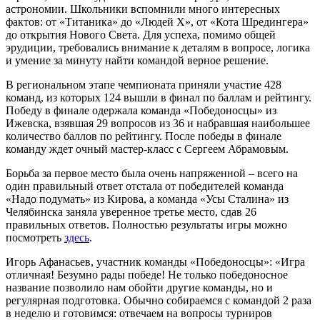
астрономии. Школьники вспомнили много интересных
фактов: от «Титаника» до «Людей Х», от «Кота Шредингера»
до открытия Нового Света. Для успеха, помимо общей
эрудиции, требовались внимание к деталям в вопросе, логика
и умение за минуту найти командой верное решение.
В региональном этапе чемпионата приняли участие 428
команд, из которых 124 вышли в финал по баллам и рейтингу.
Победу в финале одержала команда «Победоносцы» из
Ижевска, взявшая 29 вопросов из 36 и набравшая наибольшее
количество баллов по рейтингу. После победы в финале
команду ждет очный мастер-класс с Сергеем Абрамовым.
Борьба за первое место была очень напряженной – всего на
один правильный ответ отстала от победителей команда
«Надо подумать» из Кирова, а команда «Усы Сталина» из
Челябинска заняла уверенное третье место, сдав 26
правильных ответов. Полностью результаты игры можно
посмотреть
здесь
.
Игорь Афанасьев, участник команды «Победоносцы»: «Игра
отличная! Безумно рады победе! Не только победоносное
название позволило нам обойти другие команды, но и
регулярная подготовка. Обычно собираемся с командой 2 раза
в неделю и готовимся: отвечаем на вопросы турниров