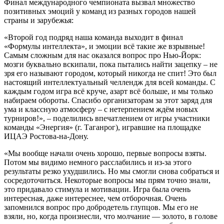
Финал международного чемпионата вызвал множество
позитивных эмоций у команд из разных городов нашей
страны и зарубежья:
«Второй год подряд наша команда выходит в финал
«Формулы интеллекта», и эмоции всё такие же взрывные!
Самым сложным для нас оказался вопрос про Нью-Йорк:
мозги буквально вскипали, пока пытались найти зацепку – не
зря его называют городом, который никогда не спит! Это был
настоящий интеллектуальный челлендж для всей команды. С
каждым годом игра всё круче, азарт всё больше, и мы только
набираем обороты. Спасибо организаторам за этот заряд для
ума и классную атмосферу – с нетерпением ждём новых
турниров!», – поделились впечатлением от игры участники
команды «Энергия» (г. Таганрог), игравшие на площадке
ИЦАЭ Ростова-на-Дону.
«Мы вообще начали очень хорошо, первые вопросы взяты.
Потом мы видимо немного расслабились и из-за этого
результаты резко ухудшились. Но мы смогли снова собраться и
сосредоточиться. Некоторые вопросы мы прям точно знали,
это придавало стимула и мотивации. Игра была очень
интересная, даже интереснее, чем отборочная. Очень
запомнился вопрос про добродетель глупцов. Мы его не
взяли, но, когда произнесли, что молчание — золото, в голове