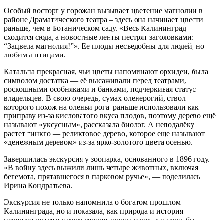
Особый восторг у горожан вызывает цветение магнолии в
районе Драматического театра – здесь она начинает цвести
раньше, чем в Ботаническом саду. «Весь Калининград
сходится сюда, а новостные ленты пестрят заголовками:
“Зацвела магнолия!”». Ее плоды несъедобны для людей, но
любимы птицами.
Катальпа прекрасная, чьи цветы напоминают орхидеи, была
символом достатка — её высаживали перед театрами,
роскошными особняками и банками, подчеркивая статус
владельцев. В свою очередь, сумах оленерогий, ствол
которого похож на оленьи рога, раньше использовали как
приправу из-за кисловатого вкуса плодов, поэтому дерево ещё
называют «уксусным», рассказала биолог. А неподалёку
растет гинкго — реликтовое дерево, которое еще называют
«денежным деревом» из-за ярко-золотого цвета осенью.
Завершилась экскурсия у зоопарка, основанного в 1896 году.
«В войну здесь выжили лишь четыре животных, включая
бегемота, прятавшегося в парковом ручье», — поделилась
Ирина Кондратьева.
Экскурсия не только напомнила о богатом прошлом
Калининграда, но и показала, как природа и история
переплетаются в самом сердце города и как, казалось бы,