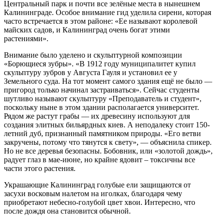
Центральный парк и почти все зелёные места в нынешнем
Калининграде. Особое внимание гид уделила сирени, которая
часто встречается в этом районе: «Ее называют королевой
майских садов, и Калининград очень богат этими
растениями».
Внимание было уделено и скульптурной композиции
«Борющиеся зубры». «В 1912 году муниципалитет купил
скульптуру зубров у Августа Гауля и установил ее у
Земельного суда. На тот момент самого здания ещё не было —
пригород только начинал застраиваться». Сейчас студенты
шутливо называют скульптуру «Преподаватель и студент»,
поскольку ныне в этом здании располагается университет.
Рядом же растут грабы — их древесину используют для
создания элитных бильярдных киев. А неподалеку стоит 150-
летний дуб, признанный памятником природы. «Его ветви
закручены, потому что тянутся к свету», — объяснила спикер.
Но не все деревья безопасны. Бобовник, или «золотой дождь»,
радует глаз в мае-июне, но крайне ядовит – токсичны все
части этого растения.
Украшающие Калининград голубые ели защищаются от
засухи восковым налетом на иголках, благодаря чему
приобретают небесно-голубой цвет хвои. Интересно, что
после дождя она становится обычной.