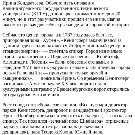
Ирина Кондратьева. Обычно путь от здания
Калининградского государственного технического
университета (КГТУ) до зоопарка занимает примерно 20
минут, но в этот раз участники прошли его иначе, шаг за
шагом открывая для себя скрытые детали городской истории.
Сейчас это центр города, а в 1787 году здесь был лес,
пригородная зона «Хуфен». «Кёнигсберг заканчивался за
зданием, где сегодня находится Информационный центр по
атомной энергии», — отметила спикер. Город изначально
строился как крепость. Первые поселения — Кнайпхоф,
Альтштадт и Лёбених — были обнесены стенами, а в
середине XVII века их окружили валами. «За пределы города
нельзя было выйти — пропускали только врачей и
священников», — пояснила Ирина. Со временем Кёнигсберг
расширялся. А уже в начале XX века ворота стали
культурными центрами: у Бранденбургских ворот открылись
литературные магазинчики.
Рост города потребовал озеленения. «Все пустыри директор
парков Кёнигсберга, дендролог и ландшафтный архитектор
Эрнст Шнайдер приказал превратить в скверы», — рассказала
спикер. Так появился «зеленый пояс Шнайдера»: стриженые
парки у госархива и театра, зоопарк (изначально —
дендропарк), парк Теодора Крона, Южный парк,