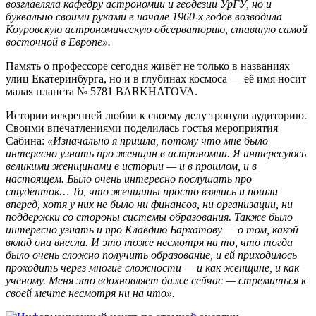
возглавляла кафедру астрономии и геодезии УрГУ, но и
буквально своими руками в начале 1960-х годов возводила
Коуровскую астрономическую обсерваторию, ставшую самой
восточной в Европе».
Память о профессоре сегодня живёт не только в названиях
улиц Екатеринбурга, но и в глубинах космоса — её имя носит
малая планета № 5781 BARKHATOVA.
Истории искренней любви к своему делу тронули аудиторию.
Своими впечатлениями поделилась гостья мероприятия
Сабина:
«Изначально я пришла, потому что мне было
интересно узнать про женщин в астрономии. Я интересуюсь
великими женщинами в истории — и в прошлом, и в
настоящем. Было очень интересно послушать про
студенток… То, что женщины просто взялись и пошли
вперед, хотя у них не было ни финансов, ни организации, ни
поддержки со стороны системы образования. Также было
интересно узнать и про Клавдию Бархатову — о том, какой
вклад она внесла. И это тоже несмотря на то, что тогда
было очень сложно получить образование, и ей приходилось
проходить через многие сложности — и как женщине, и как
ученому. Меня это вдохновляет даже сейчас — стремиться к
своей мечте несмотря ни на что».