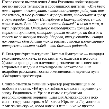
После своего выступления Анна Русинова поблагодарила
организаторов телемоста и собравшихся зрителей:
«Мне было
очень приятно выступить в атомном центре, рада, что так
сложилось, и мое участие в мероприятии, проходившем сразу
в двух городах, Санкт-Петербурге и Екатеринбурге, стало
возможным. Вот “до чего техника дошла!” и меня и там, и
тут передавали. Отдельную благодарность хотела бы
выразить зрителям, которые пришли несмотря на дождь и
совсем не солнечную погоду. Здорово, что у команды центра
получается объединять таких разных с точки зрения личных
интересов и опыта людей – это большая работа!»
В Екатеринбурге выступила Наталья Дмитренко — кандидат
экономических наук, автор книги «Бархатовы в истории
Урала» и двоюродная племянница знаменитого советского
астронома Клавдии Александровны Бархатовой. Она
подробно рассказала гостям о жизненном и научном пути
«Звёздного профессора».
Спикер отметила сильный характер родственницы и её
любовь к поэзии: «Её путь к звёздам ковался в переломную
эпоху. Родившись на Урале в семье с глубокими
революционными корнями, Клавдия Александровна всю
жизнь следовала строкам Михаила Юрьевича Лермонтова:
“Так жизнь скучна, когда боренья нет”. Она не просто