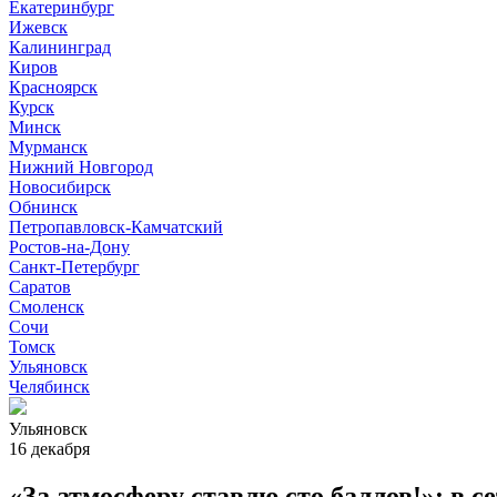
Екатеринбург
Ижевск
Калининград
Киров
Красноярск
Курск
Минск
Мурманск
Нижний Новгород
Новосибирск
Обнинск
Петропавловск-Камчатский
Ростов-на-Дону
Санкт-Петербург
Саратов
Смоленск
Сочи
Томск
Ульяновск
Челябинск
Ульяновск
16 декабря
«За атмосферу ставлю сто баллов!»: в