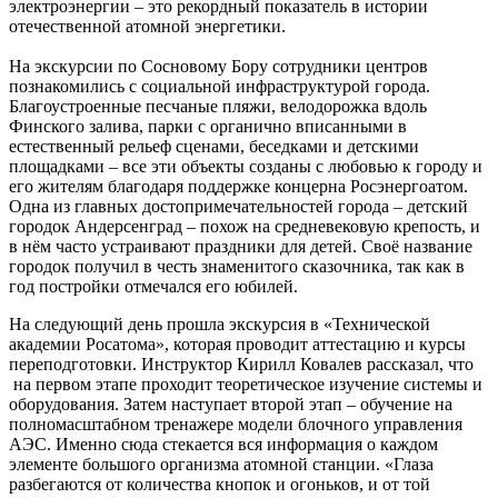
электроэнергии – это рекордный показатель в истории
отечественной атомной энергетики.
На экскурсии по Сосновому Бору сотрудники центров
познакомились с социальной инфраструктурой города.
Благоустроенные песчаные пляжи, велодорожка вдоль
Финского залива, парки с органично вписанными в
естественный рельеф сценами, беседками и детскими
площадками – все эти объекты созданы с любовью к городу и
его жителям благодаря поддержке концерна Росэнергоатом.
Одна из главных достопримечательностей города – детский
городок Андерсенград – похож на средневековую крепость, и
в нём часто устраивают праздники для детей. Своё название
городок получил в честь знаменитого сказочника, так как в
год постройки отмечался его юбилей.
На следующий день прошла экскурсия в «Технической
академии Росатома», которая проводит аттестацию и курсы
переподготовки. Инструктор Кирилл Ковалев рассказал, что
на первом этапе проходит теоретическое изучение системы и
оборудования. Затем наступает второй этап – обучение на
полномасштабном тренажере модели блочного управления
АЭС. Именно сюда стекается вся информация о каждом
элементе большого организма атомной станции. «Глаза
разбегаются от количества кнопок и огоньков, и от той