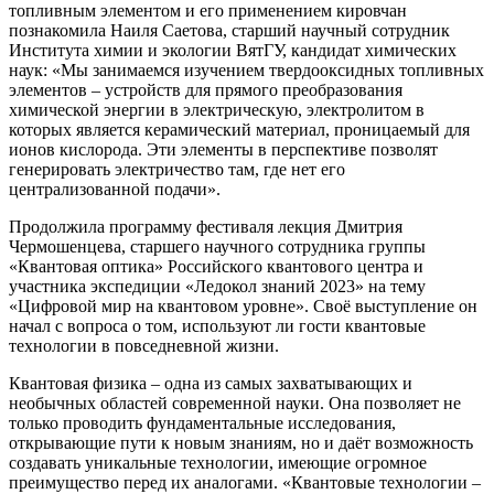
топливным элементом и его применением кировчан
познакомила Наиля Саетова, старший научный сотрудник
Института химии и экологии ВятГУ, кандидат химических
наук: «Мы занимаемся изучением твердооксидных топливных
элементов – устройств для прямого преобразования
химической энергии в электрическую, электролитом в
которых является керамический материал, проницаемый для
ионов кислорода. Эти элементы в перспективе позволят
генерировать электричество там, где нет его
централизованной подачи».
Продолжила программу фестиваля лекция Дмитрия
Чермошенцева, старшего научного сотрудника группы
«Квантовая оптика» Российского квантового центра и
участника экспедиции «Ледокол знаний 2023» на тему
«Цифровой мир на квантовом уровне». Своё выступление он
начал с вопроса о том, используют ли гости квантовые
технологии в повседневной жизни.
Квантовая физика – одна из самых захватывающих и
необычных областей современной науки. Она позволяет не
только проводить фундаментальные исследования,
открывающие пути к новым знаниям, но и даёт возможность
создавать уникальные технологии, имеющие огромное
преимущество перед их аналогами. «Квантовые технологии –