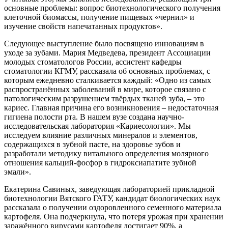
основные проблемы: вопрос биотехнологического получения
клеточной биомассы, получение пищевых «чернил» и
изучение свойств напечатанных продуктов».
Следующее выступление было посвящено инновациям в
уходе за зубами. Мария Медведева, президент Ассоциации
молодых стоматологов России, ассистент кафедры
стоматологии КГМУ, рассказала об основных проблемах, с
которым ежедневно сталкивается каждый: «Одно из самых
распространённых заболеваний в мире, которое связано с
патологическим разрушением твёрдых тканей зуба, – это
кариес. Главная причина его возникновения – недостаточная
гигиена полости рта. В нашем вузе создана научно-
исследовательская лаборатория «Кариесологии». Мы
исследуем влияние различных минералов и элементов,
содержащихся в зубной пасте, на здоровье зубов и
разработали методику витального определения молярного
отношения кальций-фосфор в гидроксиапатите зубной
эмали».
Екатерина Савиных, заведующая лабораторией прикладной
биотехнологии Вятского ГАТУ, кандидат биологических наук
рассказала о получении оздоровленного семенного материала
картофеля. Она подчеркнула, что потеря урожая при хранении
заражённого вирусами картофеля достигает 90%, а