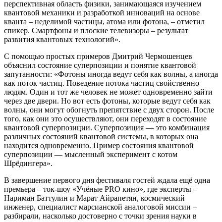
перспективная область физики, занимающаяся изучением
квантовой механики и разработкой инноваций на основе
кванта – неделимой частицы, атома или фотона, – отметил
спикер. Смартфоны и плоские телевизоры – результат
развития квантовых технологий».
С помощью простых примеров Дмитрий Чермошенцев
объяснил состояние суперпозиции и понятие квантовой
запутанности: «Фотоны иногда ведут себя как волны, а иногда
как поток частиц. Поведение потока частиц свойственно
людям. Один и тот же человек не может одновременно зайти
через две двери. Но вот есть фотоны, которые ведут себя как
волны, они могут обогнуть препятствие с двух сторон. После
того, как они это осуществляют, они переходят в состояние
квантовой суперпозиции. Суперпозиция — это комбинация
различных состояний квантовой системы, в которых она
находится одновременно. Пример состояния квантовой
суперпозиции — мысленный эксперимент с котом
Шрёдингера».
В завершение первого дня фестиваля гостей ждала ещё одна
премьера – ток-шоу «Учёные PRO кино», где эксперты –
Нариман Баттулин и Марат Айрапетян, космический
инженер, специалист марсианской аналоговой миссии –
разбирали, насколько достоверно с точки зрения науки в