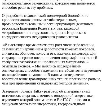
микроклональное размножение, которым она занимается,
способно решить эту проблему.
О разработке медицинской полимерной биоплёнки с
кровоостанавливающим, антибактериальным,
противовоспалительным и регенерирующим действием
рассказала Екатерина Колеватых, зав. кафедрой
микробиологии и вирусологии, доцент Кировского
государственного медицинского университета.
«В настоящее время отмечается рост числа заболеваний,
связанных с нарушением целостности кожных покровов,
слизистых оболочек полости рта, желудка, пищевода. Для
сокращения сроков восстановления повреждённых тканей
требуются разработки инновационных материалов, ­–
отметила эксперт. – Мы занялись исследованием
оптимальных способов выделения метаболитов и изучением
их воздействия на мишени. В нашем эксперименте
восстановление травмированных тканей произошло раньше,
чем при применении стандартных методов лечения».
Завершил «Science Talks» разговор об альтернативных
источниках энергии, а точнее о водородной энергетике,
изучением которой занимаются в ВятГУ. С плюсами и
минусами этого типа энергетики, твердооксидным