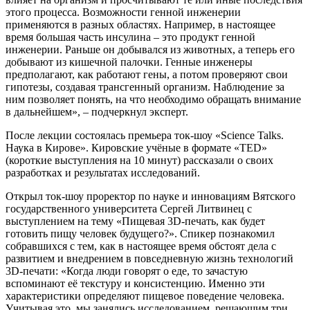
этого процесса. Возможности генной инженерии
применяются в разных областях. Например, в настоящее
время большая часть инсулина – это продукт генной
инженерии. Раньше он добывался из животных, а теперь его
добывают из кишечной палочки. Генные инженеры
предполагают, как работают гены, а потом проверяют свои
гипотезы, создавая трансгенный организм. Наблюдение за
ним позволяет понять, на что необходимо обращать внимание
в дальнейшем», – подчеркнул эксперт.
После лекции состоялась премьера ток-шоу «Science Talks.
Наука в Кирове». Кировские учёные в формате «TED»
(короткие выступления на 10 минут) рассказали о своих
разработках и результатах исследований.
Открыл ток-шоу проректор по науке и инновациям Вятского
государственного университета Сергей Литвинец с
выступлением на тему «Пищевая 3D-печать, как будет
готовить пищу человек будущего?». Спикер познакомил
собравшихся с тем, как в настоящее время обстоят дела с
развитием и внедрением в повседневную жизнь технологий
3D-печати: «Когда люди говорят о еде, то зачастую
вспоминают её текстуру и консистенцию. Именно эти
характеристики определяют пищевое поведение человека.
Учитывая это, мы занялись исследованием, решающим три