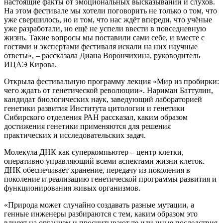
настоящие факты от эмоциональных высказываний и слухов.
На этом фестивале мы хотели поговорить не только о том, что
уже свершилось, но и том, что нас ждёт впереди, что учёные
уже разработали, но ещё не успели ввести в повседневную
жизнь. Такие вопросы мы поставили сами себе, и вместе с
гостями и экспертами фестиваля искали на них научные
ответы», – рассказала Диана Ворончихина, руководитель
ИЦАЭ Кирова.
Открыла фестивальную программу лекция «Мир из пробирки:
чего ждать от генетической революции». Нариман Баттулин,
кандидат биологических наук, заведующий лабораторией
генетики развития Института цитологии и генетики
Сибирского отделения РАН рассказал, каким образом
достижения генетики применяются для решения
практических и исследовательских задач.
Молекула ДНК как суперкомпьютер – центр клетки,
оперативно управляющий всеми аспектами жизни клеток.
ДНК обеспечивает хранение, передачу из поколения в
поколение и реализацию генетической программы развития и
функционирования живых организмов.
«Природа может случайно создавать разные мутации, а
генные инженеры разбираются с тем, каким образом это
влияет на организм и просчитывают те или иные последствия