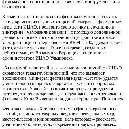
фильмах показаны те или иные явления, инструменты или
технологии.
Кроме того, в этот день гости фестиваля могли разложить
ленту времени из научных открытий, сыграть в фирменные
игры сети ИЦАЭ, проверить свою логику и эрудицию в
викторине «Чемоданчик знаний», с помощью дополненной
реальности освежить свои знания об устройстве атомной
электростанции с энергоблоками ВВЭР-1200, сделать яркие
фото, а также услышать DJ-сет из треков, созданных
нейросетями, от Владимира Воронцова, системного
администратора ИЦАЭ Ульяновска.
«За видимой простотой и лёгкостью мероприятий от ИЦАЭ
скрывается такая глубина знаний, что это вызывает
восхищение. Спикерам фестиваля науки «Кстати» удаётся
увлекательно говорить о современных, часто непростых
технологиях. У людей возникают вопросы, зарождается
интерес, это очень здорово», – поделилась впечатлениями от
фестиваля Инна Вылегжанина, директор центра «Познание».
Фестиваль науки «Кстати» – это марафон интерактивных
лекций, научно-популярных шоу, интеллектуальных игр,
мастер-классов и кинопоказов, цель которых – рассказать
участникам об интересах современной науки, проблемах,