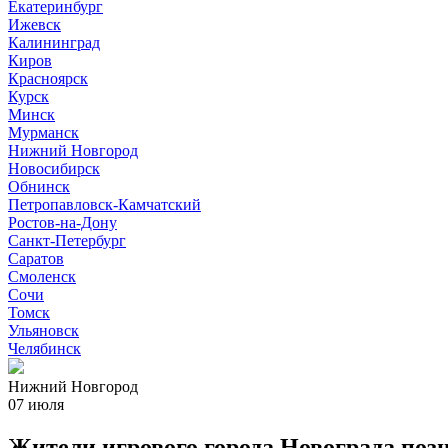
Екатеринбург
Ижевск
Калининград
Киров
Красноярск
Курск
Минск
Мурманск
Нижний Новгород
Новосибирск
Обнинск
Петропавловск-Камчатский
Ростов-на-Дону
Санкт-Петербург
Саратов
Смоленск
Сочи
Томск
Ульяновск
Челябинск
Нижний Новгород
07 июля
Жители игрового города Новограда поз