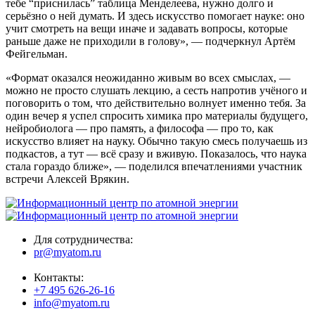
тебе “приснилась” таблица Менделеева, нужно долго и
серьёзно о ней думать. И здесь искусство помогает науке: оно
учит смотреть на вещи иначе и задавать вопросы, которые
раньше даже не приходили в голову», — подчеркнул Артём
Фейгельман.
«Формат оказался неожиданно живым во всех смыслах, —
можно не просто слушать лекцию, а сесть напротив учёного и
поговорить о том, что действительно волнует именно тебя. За
один вечер я успел спросить химика про материалы будущего,
нейробиолога — про память, а философа — про то, как
искусство влияет на науку. Обычно такую смесь получаешь из
подкастов, а тут — всё сразу и вживую. Показалось, что наука
стала гораздо ближе», — поделился впечатлениями участник
встречи Алексей Врякин.
Для сотрудничества:
pr@myatom.ru
Контакты:
+7 495 626-26-16
info@myatom.ru