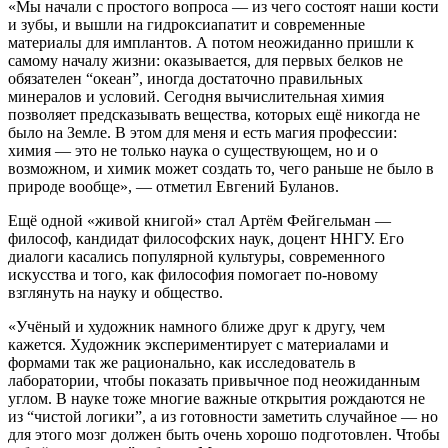
«Мы начали с простого вопроса — из чего состоят наши кости
и зубы, и вышли на гидроксиапатит и современные
материалы для имплантов. А потом неожиданно пришли к
самому началу жизни: оказывается, для первых белков не
обязателен “океан”, иногда достаточно правильных
минералов и условий. Сегодня вычислительная химия
позволяет предсказывать вещества, которых ещё никогда не
было на Земле. В этом для меня и есть магия профессии:
химия — это не только наука о существующем, но и о
возможном, и химик может создать то, чего раньше не было в
природе вообще», — отметил Евгений Буланов.
Ещё одной «живой книгой» стал Артём Фейгельман —
философ, кандидат философских наук, доцент ННГУ. Его
диалоги касались популярной культуры, современного
искусства и того, как философия помогает по‑новому
взглянуть на науку и общество.
«Учёный и художник намного ближе друг к другу, чем
кажется. Художник экспериментирует с материалами и
формами так же рационально, как исследователь в
лаборатории, чтобы показать привычное под неожиданным
углом. В науке тоже многие важные открытия рождаются не
из “чистой логики”, а из готовности заметить случайное — но
для этого мозг должен быть очень хорошо подготовлен. Чтобы