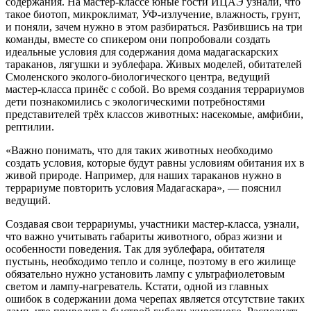
содержания. На мастер-классе юные гости ИЦАЭ узнали, что
такое биотоп, микроклимат, УФ-излучение, влажность, грунт,
и поняли, зачем нужно в этом разбираться. Разбившись на три
команды, вместе со спикером они попробовали создать
идеальные условия для содержания дома мадагаскарских
тараканов, лягушки и эублефара. Живых моделей, обитателей
Смоленского эколого-биологического центра, ведущий
мастер-класса принёс с собой. Во время создания террариумов
дети познакомились с экологическими потребностями
представителей трёх классов животных: насекомые, амфибии,
рептилии.
«Важно понимать, что для таких животных необходимо
создать условия, которые будут равны условиям обитания их в
живой природе. Например, для наших тараканов нужно в
террариуме повторить условия Мадагаскара», — пояснил
ведущий.
Создавая свои террариумы, участники мастер-класса, узнали,
что важно учитывать габариты животного, образ жизни и
особенности поведения. Так для эублефара, обитателя
пустынь, необходимо тепло и солнце, поэтому в его жилище
обязательно нужно установить лампу с ультрафиолетовым
светом и лампу-нагреватель. Кстати, одной из главных
ошибок в содержании дома черепах является отсутствие таких