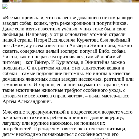
«Все мы привыкли, что в качестве домашнего питомца люди
заводят собак, кошек, чуть реже кроликов и попугайчиков.
Даже если взять известных учёных, у них тоже были свои
любимцы. Например, у отца-основателя атомной отрасли
нашей страны Игоря Васильевича Курчатова был любимый
пёс Джим, а у всем известного Альберта Эйнштейна, можно
сказать, содержался целый зоопарк: попугай Бибо, собака
Чико и, как он не раз сам признавался, самый любимый
питомец – кот Тайгер. И Курчатова, и Эйнштейна можно
похвалить. С их ритмом жизни, с их занятостью кошки и
собаки – самые подходящие питомцы. Но иногда в качестве
домашних животных люди заводят насекомых, рептилий или
земноводных. И хорошо, если они задумаются заранее, что
такие экзотичные животные требуют особенного ухода, с
которым не все хозяева справляются», – начал мастер-класс
Артём Александрович.
Увлечение террариумистикой в подростковом возрасте часто
начинается стихийно: ребёнок приносит домой ящерицу,
лягушку или крупное насекомое, не понимая их
потребностей. Прежде чем завести экзотическое питомца,
детям необходимо познакомиться с особенностями его