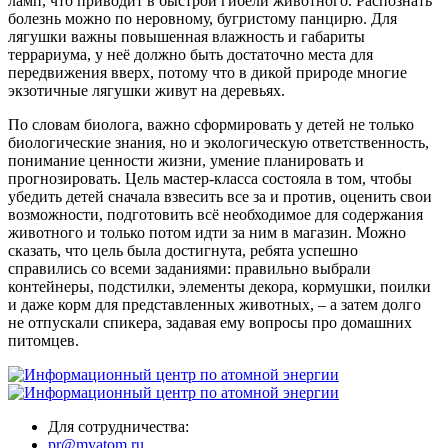
ламп, что приводит в быстрой гибели животного. Распознать
болезнь можно по неровному, бугристому панцирю. Для
лягушки важны повышенная влажность и габариты
террариума, у неё должно быть достаточно места для
передвижения вверх, потому что в дикой природе многие
экзотичные лягушки живут на деревьях.
По словам биолога, важно сформировать у детей не только
биологические знания, но и экологическую ответственность,
понимание ценности жизни, умение планировать и
прогнозировать. Цель мастер-класса состояла в том, чтобы
убедить детей сначала взвесить все за и против, оценить свои
возможности, подготовить всё необходимое для содержания
животного и только потом идти за ним в магазин. Можно
сказать, что цель была достигнута, ребята успешно
справились со всеми заданиями: правильно выбрали
контейнеры, подстилки, элементы декора, кормушки, поилки
и даже корм для представленных животных, – а затем долго
не отпускали спикера, задавая ему вопросы про домашних
питомцев.
Для сотрудничества:
pr@myatom.ru