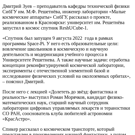
Дмитрий Зуев – преподаватель кафедры технической физики
СибГУ им. М.Ф. Решетнёва, инженер лаборатории «Малые
космические аппараты» СибГУ, рассказал о проекте,
реализованном в Красноярске: университет им. Решетнёва
запустил в космос спутник ReshUCube-1.
«Спутник был запущен 9 августа 2022 года в рамках
программы Space-Pi. У него есть образовательные цели:
вовлечение школьников в космическую и научную
деятельность и модернизация учебного процесса в
Университете Решетнева. А также научные задачи: отработка
концепции реконфигурируемой космической лаборатории,
эксперименты с отечественной элементной базой и
исследование физических условий на околоземных орбитах»,
– пояснил Дмитрий.
После него с лекцией «Долететь до звёзд: фантастика и
реальность» выступил Роман Морячков, кандидат физико-
математических наук, старший научный сотрудник
лаборатории цифровых управляемых лекарств и тераностики
СО РАН, сооснователь клуба любителей астрономии
«КрасАстро».
Спикер рассказал о космическом транспорте, который
представлен в произведениях научной фантастики, а потом