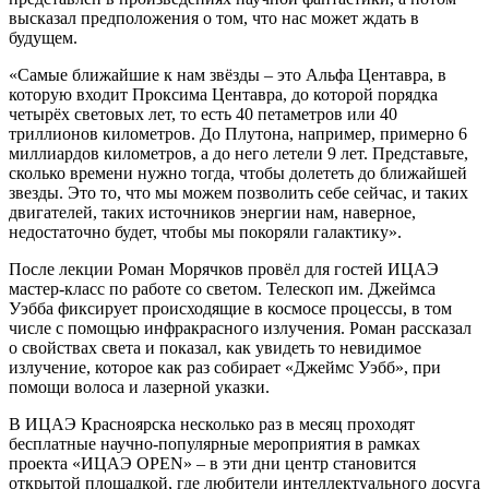
высказал предположения о том, что нас может ждать в
будущем.
«Самые ближайшие к нам звёзды – это Альфа Центавра, в
которую входит Проксима Центавра, до которой порядка
четырёх световых лет, то есть 40 петаметров или 40
триллионов километров. До Плутона, например, примерно 6
миллиардов километров, а до него летели 9 лет. Представьте,
сколько времени нужно тогда, чтобы долететь до ближайшей
звезды. Это то, что мы можем позволить себе сейчас, и таких
двигателей, таких источников энергии нам, наверное,
недостаточно будет, чтобы мы покоряли галактику».
После лекции Роман Морячков провёл для гостей ИЦАЭ
мастер-класс по работе со светом. Телескоп им. Джеймса
Уэбба фиксирует происходящие в космосе процессы, в том
числе с помощью инфракрасного излучения. Роман рассказал
о свойствах света и показал, как увидеть то невидимое
излучение, которое как раз собирает «Джеймс Уэбб», при
помощи волоса и лазерной указки.
В ИЦАЭ Красноярска несколько раз в месяц проходят
бесплатные научно-популярные мероприятия в рамках
проекта «ИЦАЭ OPEN» – в эти дни центр становится
открытой площадкой, где любители интеллектуального досуга