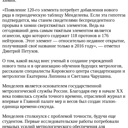
химии.
«Появление 120-го элемента потребует добавления нового
ряда в периодическую таблицу Менделеева. Если эта гипотеза
подтвердится, мы станем свидетелями беспрецедентного
прорыва в химии сверхтяжёлых элементов. Ведь на
сегодняшний день самым тяжёлым элементом является
оганесон, ядро которого содержит 118 протонов и 176
нейтронов. Этот элемент — относительно недавнее открытие,
получивший своё название только в 2016 году», — отметил
Дмитрий Петухов.
О том, какой вклад внес ученый в создание учреждений
нового типа и в организацию обучения будущих метрологов,
рассказали специалисты Кировского центра стандартизации и
метрологии Екатерина Липнина и Светлана Чарушина.
Менделеев является основателем государственной
метрологической службы России. Благодаря ему в начале XX
века появилась служба точного времени, отраслевой журнал и
впервые в Главной палате мер и весов был создан эталон-
единица времени-секунда.
Менделеев столкнулся с проблемой точности, будучи еще
студентом. Первые исследовательские работы потребовали
немалых усилий метрологического обеспечения для