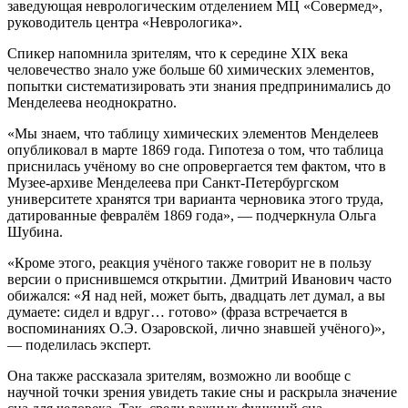
заведующая неврологическим отделением МЦ «Совермед»,
руководитель центра «Неврологика».
Спикер напомнила зрителям, что к середине XIX века
человечество знало уже больше 60 химических элементов,
попытки систематизировать эти знания предпринимались до
Менделеева неоднократно.
«Мы знаем, что таблицу химических элементов Менделеев
опубликовал в марте 1869 года. Гипотеза о том, что таблица
приснилась учёному во сне опровергается тем фактом, что в
Музее-архиве Менделеева при Санкт-Петербургском
университете хранятся три варианта черновика этого труда,
датированные февралём 1869 года», — подчеркнула Ольга
Шубина.
«Кроме этого, реакция учёного также говорит не в пользу
версии о приснившемся открытии. Дмитрий Иванович часто
обижался: «Я над ней, может быть, двадцать лет думал, а вы
думаете: сидел и вдруг… готово» (фраза встречается в
воспоминаниях О.Э. Озаровской, лично знавшей учёного)»,
— поделилась эксперт.
Она также рассказала зрителям, возможно ли вообще с
научной точки зрения увидеть такие сны и раскрыла значение