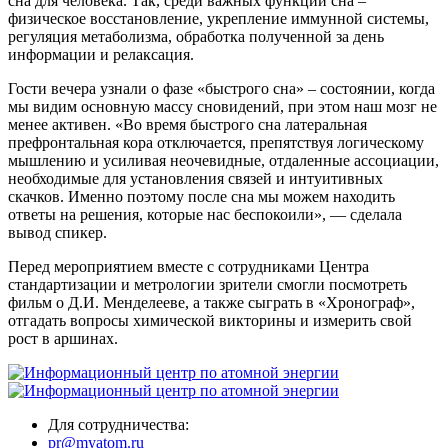
сна для человека. Так, среди важных функций сна –
физическое восстановление, укрепление иммунной системы,
регуляция метаболизма, обработка полученной за день
информации и релаксация.
Гости вечера узнали о фазе «быстрого сна» – состоянии, когда
мы видим основную массу сновидений, при этом наш мозг не
менее активен. «Во время быстрого сна латеральная
префронтальная кора отключается, препятствуя логическому
мышлению и усиливая неочевидные, отдаленные ассоциации,
необходимые для установления связей и интуитивных
скачков. Именно поэтому после сна мы можем находить
ответы на решения, которые нас беспокоили», — сделала
вывод спикер.
Перед мероприятием вместе с сотрудниками Центра
стандартизации и метрологии зрители смогли посмотреть
фильм о Д.И. Менделееве, а также сыграть в «Хронограф»,
отгадать вопросы химической викторины и измерить свой
рост в аршинах.
Для сотрудничества:
pr@myatom.ru