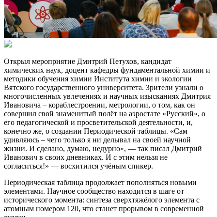
Открыл мероприятие Дмитрий Петухов, кандидат
химических наук, доцент кафедры фундаментальной химии и
методики обучения химии Института химии и экологии
Вятского государственного университета. Зрители узнали о
многочисленных увлечениях и научных изысканиях Дмитрия
Ивановича – кораблестроении, метрологии, о том, как он
совершил свой знаменитый полёт на аэростате «Русский», о
его педагогической и просветительской деятельности, и,
конечно же, о создании Периодической таблицы. «Сам
удивляюсь – чего только я ни делывал на своей научной
жизни. И сделано, думаю, недурно», — так писал Дмитрий
Иванович в своих дневниках. И с этим нельзя не
согласиться!» — восхитился учёным спикер.
Периодическая таблица продолжает пополняться новыми
элементами. Научное сообщество находится в шаге от
исторического момента: синтеза сверхтяжёлого элемента с
атомным номером 120, что станет прорывом в современной