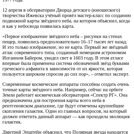
12 апреля в обсерватории Дворца детского (юношеского)
творчества Ижевска учёный провёл мастер-класс по созданию
подвижной карты звёздного неба, на котором объяснил, когда
и как у небосвода появилась карта.
«Первое изображение звёздного неба – рисунки на стенах
пещер, появились предположительно 16–17 тысяч лет назад.
И это только изображение, но не карта. Первый же звёздный
атлас современного типа, созданный немецким астрономом
Иоганном Байером, увидел свет в 1603 году. В этом атласе
впервые была применена система обозначений звёзд буквами
греческого алфавита в зависимости от их яркости, которая
пользуется широким спросом до сих пор», – отметил эксперт.
Современные космические аппараты способны создать очень
точные карты звёздного неба. Например, сейчас на орбите
Земли работает космическая обсерватория «Спектр РГ». Она
предназначена для построения карты всего неба в
рентгеновском диапазоне, где будут отмечены крупнейшие
скопления галактик. Один из главных вопросов, на который
должен ответить данный аппарат — как проходила эволюция
галактик.
Дмитрий Эпштейн объяснил, что Полярная звезда находится