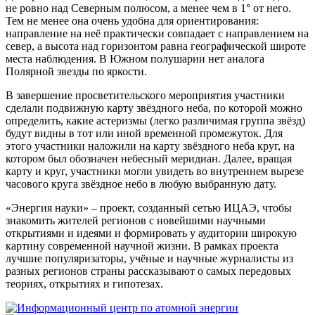
не ровно над Северным полюсом, а менее чем в 1° от него.
Тем не менее она очень удобна для ориентирования:
направление на неё практически совпадает с направлением на
север, а высота над горизонтом равна географической широте
места наблюдения. В Южном полушарии нет аналога
Полярной звезды по яркости.
В завершение просветительского мероприятия участники
сделали подвижную карту звёздного неба, по которой можно
определить, какие астеризмы (легко различимая группа звёзд)
будут видны в тот или иной временной промежуток. Для
этого участники наложили на карту звёздного неба круг, на
котором был обозначен небесный меридиан. Далее, вращая
карту и круг, участники могли увидеть во внутреннем вырезе
часового круга звёздное небо в любую выбранную дату.
«Энергия науки» – проект, созданный сетью ИЦАЭ, чтобы
знакомить жителей регионов с новейшими научными
открытиями и идеями и формировать у аудитории широкую
картину современной научной жизни. В рамках проекта
лучшие популяризаторы, учёные и научные журналисты из
разных регионов страны рассказывают о самых передовых
теориях, открытиях и гипотезах.