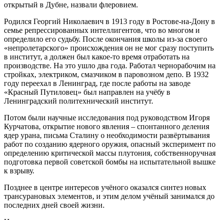
открытый в Дубне, назвали флеровием.
Родился Георгий Николаевич в 1913 году в Ростове-на-Дону в
семье репрессированных интеллигентов, что во многом и
определило его судьбу. После окончания школы из-за своего
«непролетарского» происхождения он не мог сразу поступить
в институт, а должен был какое-то время отработать на
производстве. На это ушло два года. Работал чернорабочим на
стройках, электриком, смазчиком в паровозном депо. В 1932
году переехал в Ленинград, где после работы на заводе
«Красный Путиловец» был направлен на учёбу в
Ленинградский политехнический институт.
Потом были научные исследования под руководством Игоря
Курчатова, открытие нового явления – спонтанного деления
ядер урана, письма Сталину о необходимости развёртывания
работ по созданию ядерного оружия, опасный эксперимент по
определению критической массы плутония, собственноручная
подготовка первой советской бомбы на испытательной вышке
к взрыву.
Позднее в центре интересов учёного оказался синтез новых
трансурановых элементов, и этим делом учёный занимался до
последних дней своей жизни.