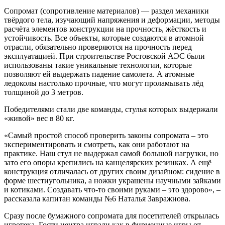
Сопромат (сопротивление материалов) — раздел механики
твёрдого тела, изучающий напряжения и деформации, методы
расчёта элементов конструкции на прочность, жёсткость и
устойчивость. Все объекты, которые создаются в атомной
отрасли, обязательно проверяются на прочность перед
эксплуатацией. При строительстве Ростовской АЭС были
использованы такие уникальные технологии, которые
позволяют ей выдержать падение самолета. А атомные
ледоколы настолько прочные, что могут проламывать лёд
толщиной до 3 метров.
Победителями стали две команды, стулья которых выдержали
«живой» вес в 80 кг.
«Самый простой способ проверить законы сопромата – это
экспериментировать и смотреть, как они работают на
практике. Наш стул не выдержал самой большой нагрузки, но
зато его опоры крепились на канцелярских резинках. А ещё
конструкция отличалась от других своим дизайном: сидение в
форме шестиугольника, а ножки украшены научными зайками
и котиками. Создавать что-то своими руками – это здорово», –
рассказала капитан команды №6 Наталья Завражнова.
Сразу после бумажного сопромата для посетителей открылась
игротека. Гости центра играли как в фирменные игры от