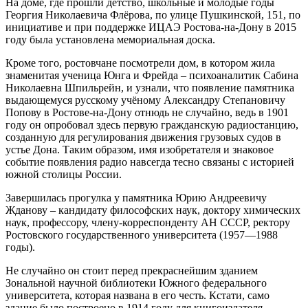
На доме, где прошли детство, школьные и молодые годы
Георгия Николаевича Флёрова, по улице Пушкинской, 151, по
инициативе и при поддержке ИЦАЭ Ростова-на-Дону в 2015
году была установлена мемориальная доска.
Кроме того, ростовчане посмотрели дом, в котором жила
знаменитая ученица Юнга и Фрейда – психоаналитик Сабина
Николаевна Шпильрейн, и узнали, что появление памятника
выдающемуся русскому учёному Александру Степановичу
Попову в Ростове-на-Дону отнюдь не случайно, ведь в 1901
году он опробовал здесь первую гражданскую радиостанцию,
созданную для регулирования движения грузовых судов в
устье Дона. Таким образом, имя изобретателя и знаковое
событие появления радио навсегда тесно связаны с историей
южной столицы России.
Завершилась прогулка у памятника Юрию Андреевичу
Жданову – кандидату философских наук, доктору химических
наук, профессору, члену-корреспонденту АН СССР, ректору
Ростовского государственного университета (1957—1988
годы).
Не случайно он стоит перед прекраснейшим зданием
Зональной научной библиотеки Южного федерального
университета, которая названа в его честь. Кстати, само
здание было построено в 1914 году для книгоиздателя