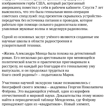
изображением герба США, который растроганный
американец поместил у себя в рабочем кабинете. Спустя 7 лет
выяснилось, что это была гениальная мини-операция
советских спецслужб: под презентом скрывалось устройство-
передатчик без источника питания и проводов, которое
работало при помощи сильного радиосигнала извне,
улавливая звуковые волны и моделируя радиоволны.
Одной из основных заслуг учёного являются созданные им
научные школы в области радиостроения и
ускорительной техники.
«Жизнь Александра Минца была похожа на детективный
роман. Его несколько раз арестовывали при меняющейся
политической власти и практически приговаривали к
расстрелу, но каждый раз благодаря его гениальному уму
выпускали, и он продолжал трудиться на
благо своей родины!» – подытожила Мария.
Участники научной экскурсии также познакомились с
биографией своего земляка – академика Георгия Николаевича
Флёрова. Это выдающийся учёный, один из корифеев
отечественной и мировой науки. Доказательства этому можно
найти в периодической таблице Менделеева, где Флёрову
принадлежит один из «квадратиков». Новый элемент,