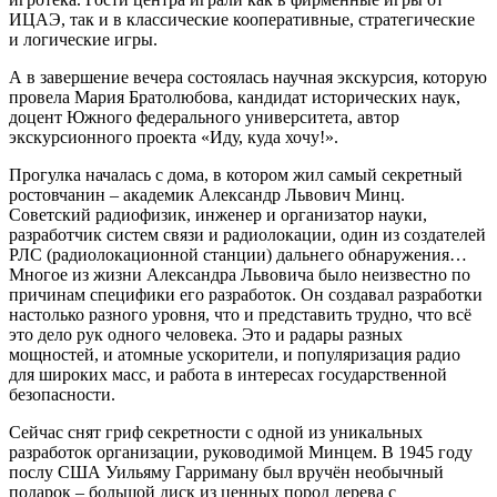
ИЦАЭ, так и в классические кооперативные, стратегические
и логические игры.
А в завершение вечера состоялась научная экскурсия, которую
провела Мария Братолюбова, кандидат исторических наук,
доцент Южного федерального университета, автор
экскурсионного проекта «Иду, куда хочу!».
Прогулка началась с дома, в котором жил самый секретный
ростовчанин – академик Александр Львович Минц.
Советский радиофизик, инженер и организатор науки,
разработчик систем связи и радиолокации, один из создателей
РЛС (радиолокационной станции) дальнего обнаружения…
Многое из жизни Александра Львовича было неизвестно по
причинам специфики его разработок. Он создавал разработки
настолько разного уровня, что и представить трудно, что всё
это дело рук одного человека. Это и радары разных
мощностей, и атомные ускорители, и популяризация радио
для широких масс, и работа в интересах государственной
безопасности.
Сейчас снят гриф секретности с одной из уникальных
разработок организации, руководимой Минцем. В 1945 году
послу США Уильяму Гарриману был вручён необычный
подарок – большой диск из ценных пород дерева с