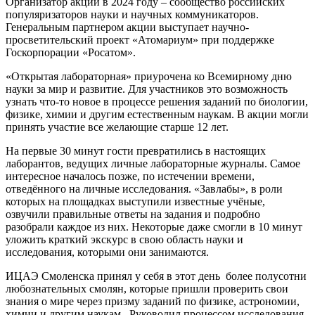
Организатор акции в 2024 году – сообщество российских
популяризаторов науки и научных коммуникаторов.
Генеральным партнером акции выступает научно-
просветительский проект «Атомариум» при поддержке
Госкорпорации «Росатом».
«Открытая лабораторная» приурочена ко Всемирному дню
науки за мир и развитие. Для участников это возможность
узнать что-то новое в процессе решения заданий по биологии,
физике, химии и другим естественным наукам. В акции могли
принять участие все желающие старше 12 лет.
На первые 30 минут гости превратились в настоящих
лаборантов, ведущих личные лабораторные журналы. Самое
интересное началось позже, по истечении времени,
отведённого на личные исследования. «Завлабы», в роли
которых на площадках выступили известные учёные,
озвучили правильные ответы на задания и подробно
разобрали каждое из них. Некоторые даже смогли в 10 минут
уложить краткий экскурс в свою область науки и
исследования, которыми они занимаются.
ИЦАЭ Смоленска принял у себя в этот день более полусотни
любознательных смолян, которые пришли проверить свои
знания о мире через призму заданий по физике, астрономии,
химии и другим наукам. Руководил процессом исследования