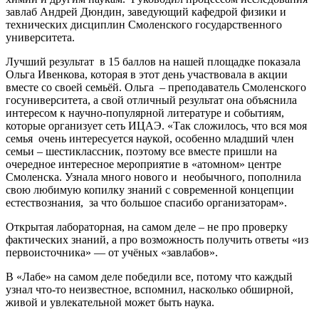
завлаб Андрей Дюндин, заведующий кафедрой физики и
технических дисциплин Смоленского государственного
университета.
Лучший результат в 15 баллов на нашей площадке показала
Ольга Ивенкова, которая в этот день участвовала в акции
вместе со своей семьёй. Ольга – преподаватель Смоленского
госуниверситета, а свой отличный результат она объяснила
интересом к научно-популярной литературе и событиям,
которые организует сеть ИЦАЭ. «Так сложилось, что вся моя
семья очень интересуется наукой, особенно младший член
семьи – шестиклассник, поэтому все вместе пришли на
очередное интересное мероприятие в «атомном» центре
Смоленска. Узнала много нового и необычного, пополнила
свою любимую копилку знаний с современной концепции
естествознания, за что большое спасибо организаторам».
Открытая лабораторная, на самом деле – не про проверку
фактических знаний, а про возможность получить ответы «из
первоисточника» — от учёных «завлабов».
В «Лабе» на самом деле победили все, потому что каждый
узнал что-то неизвестное, вспомнил, насколько обширной,
живой и увлекательной может быть наука.