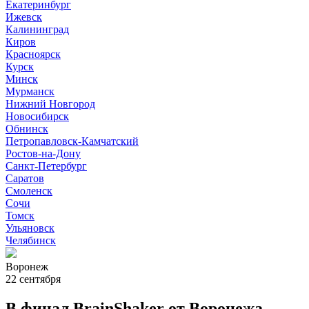
Екатеринбург
Ижевск
Калининград
Киров
Красноярск
Курск
Минск
Мурманск
Нижний Новгород
Новосибирск
Обнинск
Петропавловск-Камчатский
Ростов-на-Дону
Санкт-Петербург
Саратов
Смоленск
Сочи
Томск
Ульяновск
Челябинск
Воронеж
22 сентября
В финал BrainShaker от Воронежа