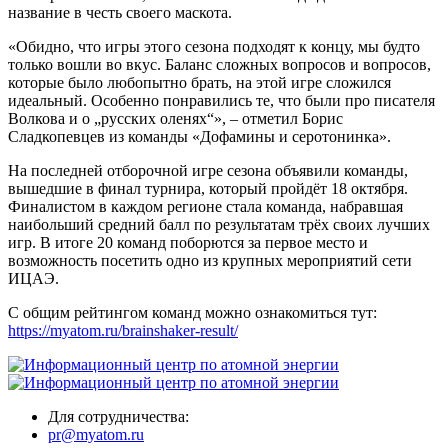
название в честь своего маскота.
«Обидно, что игры этого сезона подходят к концу, мы будто
только вошли во вкус. Баланс сложных вопросов и вопросов,
которые было любопытно брать, на этой игре сложился
идеальный. Особенно понравились те, что были про писателя
Волкова и о „русских оленях“», – отметил Борис
Сладкопевцев из команды «Дофамины и серотонинка».
На последней отборочной игре сезона объявили команды,
вышедшие в финал турнира, который пройдёт 18 октября.
Финалистом в каждом регионе стала команда, набравшая
наибольший средний балл по результатам трёх своих лучших
игр. В итоге 20 команд поборются за первое место и
возможность посетить одно из крупных мероприятий сети
ИЦАЭ.
С общим рейтингом команд можно ознакомиться тут:
https://myatom.ru/brainshaker-result/
Для сотрудничества:
pr@myatom.ru