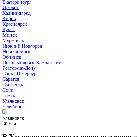
Екатеринбург
Ижевск
Калининград
Киров
Красноярск
Курск
Минск
Мурманск
Нижний Новгород
Новосибирск
Обнинск
Петропавловск-Камчатский
Ростов-на-Дону
Санкт-Петербург
Саратов
Смоленск
Сочи
Томск
Ульяновск
Челябинск
Ульяновск
30 мая
В Ульяновске впервые прошло научно-по