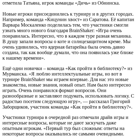
отметила Татьяна, игрок команды «Дичь» из Обнинска.
Новые игроки присоединились к турниру и в других городах.
Например, команда «Кицунин хвост» из Саратова. Её капитан
Варвара Москаленко поделилась тем, что участники смогли
узнать много нового благодаря BrainShaker: «Игра очень
понравилась. Интересно, что в каждом туре разная механика.
В душу запали вопросы о коте и солнцезащитном креме. Мы
очень удивились, что ядерная батарейка была очень давно
создана, так как вообще думали, что она появилась уже ближе
к нашему времени».
Ещё одни новички – команда «Как пройти в библиотеку?» из
Мурманска. «Я люблю интеллектуальные игры, но вот в
турнире BrainShaker мы играем впервые. Для нас это новые
знакомства, новые знания, новый опыт. Нам было интересно
играть. Очень понравился формат вопросов. Они
разнообразные и заставляют подумать, использовать логику. С
радостью посетим следующую игру», — рассказал Григорий
Заборщиков, участник команды «Как пройти в библиотеку?».
Участники турнира в очередной раз отмечали драйв игры и
интересные вопросы, которые не дают заскучать даже
опытным игрокам. «Первый тур был сложным: ответы на
некоторые вопросы оказывались не самыми очевидными.