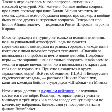
Также в игре оказалось много вопросов, связанных с
массовой культурой. Мы, конечно, больше любим вопросы
про науку, поэтому про клип Билли Айлиш ответить не
смогли. Дольше всего обсуждали вопрос про маркер, а вообще
было много других интересных вопросов. Теперь вот про
Билли Айлиш знаем», — поделился Роман Широков, игрок из
Кирова.
Многие приходят на турнир не только за новыми знаниями,
но и за уникальной атмосферой: ведь получается
соревноваться с командами из разных городов, а находиться в
контакте с ними помогает формат телемоста. «Спасибо за
возможность попробовать нечто новое для себя. Подобные
игры — это хороший шанс не только получить незабываемые
эмоции и яркие впечатления, но и возможность открыть для
себя новые горизонты. Приятно находиться в кругу
заряженных людей. Всё это объединяет ИЦАЭ и Белорусские
студенческие отряды», — рассказал Никита Ковальчук,
капитан команды бойцов студотрядов «Штабики» из Минска.
Итоги игры доступны
в едином рейтинге
, а следующая
состоится в сентябре. Команды, которые примут участие
минимум в трёх играх и в своём городе станут лидером по
количеству набранных баллов, смогут посоревноваться в
финале BrainShaker.