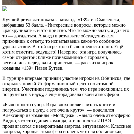
Лучший результат показала команда «139» из Смоленска,
набравшая 53 балла. «Интересные вопросы, которые можно
«раскручивать», и это приятно. Что-то можно знать, а до чего-
то — догадаться. А когда в результате обсуждения сам
приходишь к ответу, то испытываешь какое-то особенное
удовольствие. В этой игре этого было предостаточно. Ещё
хотим отметить ведущего! Наверное, эта игра получилась
самой открытой: ближе познакомились с городами,
веселились, передавали приветы», — рассказал игрок
команды «139» Павел Бутеев.
В турнире впервые приняли участие игроки из Обнинска, где
открылся новый Информационный центр по атомной
энергии. Участники поделились тем, что игра вдохновила их
погрузиться в науку, а ещё порадовала своей атмосферой.
«Было просто супер. Игра вдохновляет читать книги и
погружаться в науку, а это очень круто», — поделился
Александр из команды «Мо40дёжь». «Было очень атмосферно.
Видно, что это единая команда, что ценности ИЦАЭ
продвигаются с невероятным азартом, энтузиазмом. Классные
вопросы, хорошая атмосфера и очень уютная обстановка», —