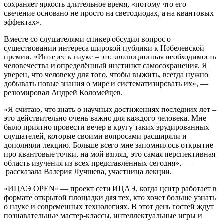
сохраняет яркость длительное время, «потому что его
свечение основано не просто на светодиодах, а на квантовых
эффектах».
Вместе со слушателями спикер обсудил вопрос о
существовании интереса широкой публики к Нобелевской
премии. «Интерес к науке – это эволюционная необходимость
человечества и определённый инстинкт самосохранения. Я
уверен, что человеку для того, чтобы выжить, всегда нужно
добывать новые знания о мире и систематизировать их», —
резюмировал Андрей Коломейцев.
«Я считаю, что знать о научных достижениях последних лет –
это действительно очень важно для каждого человека. Мне
было приятно провести вечер в кругу таких эрудированных
слушателей, которые своими вопросами расширяли и
дополняли лекцию. Больше всего мне запомнилось открытие
про квантовые точки, на мой взгляд, это самая перспективная
область изучения из всех представленных сегодня», —
рассказала Валерия Лучшева, участница лекции.
«ИЦАЭ OPEN» — проект сети ИЦАЭ, когда центр работает в
формате открытой площадки для тех, кто хочет больше узнать
о науке и современных технологиях. В этот день гостей ждут
познавательные мастер-классы, интеллектуальные игры и