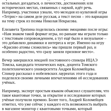
остальных догадаться, о личностях, достижениях или
исторических местах, связанных с наукой, идёт речь.
Например, участники узнали, что мелодия из культовой игры
«Тетрис» на самом деле русская, а текст песни – это вариации
на тему строк из поэмы Николая Некрасова.
Елизавета Тропина поделилась своими эмоциями после игры:
«Нам знаком такой формат игры, но раньше мы играли только
с текстовым сопровождением, а тут ещё было и визуальное –
это добавляло динамики и интереса к игре. Именно на игру
«Красиво атомы сложились» мы пришли первый раз, и
особенно радостно, что сразу заняли призовое место».
Вечер завершился лекцией постоянного спикера ИЦАЭ
Томска, кандидата технических наук, доцента Томского
политехнического университета Андрея Коломейцева.
Спикер рассказал о нобелевских лауреатах этого года и
поделился своими личными впечатлениями об исследованиях
учёных.
Например, эксперт простым языком объяснил слушателям, что
такое квантовые точки, за открытие и исследование которых
учёные получили премию. Более того, Андрей Коломейцев
отметил, что уже сейчас у каждого есть возможность выбрать
в магазине монитор с квантовыми точками, который