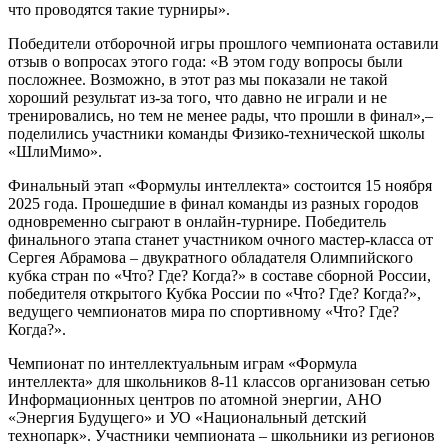
что проводятся такие турниры».
Победители отборочной игры прошлого чемпионата оставили
отзыв о вопросах этого года: «В этом году вопросы были
посложнее. Возможно, в этот раз мы показали не такой
хороший результат из-за того, что давно не играли и не
тренировались, но тем не менее рады, что прошли в финал»,–
поделились участники команды Физико-технической школы
«ШлиМимо».
Финальный этап «Формулы интеллекта» состоится 15 ноября
2025 года. Прошедшие в финал команды из разных городов
одновременно сыграют в онлайн-турнире. Победитель
финального этапа станет участником очного мастер-класса от
Сергея Абрамова – двукратного обладателя Олимпийского
кубка стран по «Что? Где? Когда?» в составе сборной России,
победителя открытого Кубка России по «Что? Где? Когда?»,
ведущего чемпионатов мира по спортивному «Что? Где?
Когда?».
Чемпионат по интеллектуальным играм «Формула
интеллекта» для школьников 8-11 классов организован сетью
Информационных центров по атомной энергии, АНО
«Энергия Будущего» и УО «Национальный детский
технопарк». Участники чемпионата – школьники из регионов