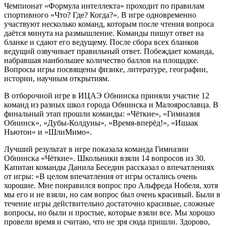
Чемпионат «Формула интеллекта» проходит по правилам
спортивного «Что? Где? Когда?». В игре одновременно
участвуют несколько команд, которым после чтения вопроса
даётся минута на размышление. Команды пишут ответ на
бланке и сдают его ведущему. После сбора всех бланков
ведущий озвучивает правильный ответ. Побеждает команда,
набравшая наибольшее количество баллов на площадке.
Вопросы игры посвящены физике, литературе, географии,
истории, научным открытиям.
В отборочной игре в ИЦАЭ Обнинска приняли участие 12
команд из разных школ города Обнинска и Малоярославца. В
финальный этап прошли команды: «Чёткие», «Гимназия
Обнинск», «Дубы-Колдуны», «Время-вперёд!», «Ишаак
Ньютон» и «ШлиМимо».
Лучший результат в игре показала команда Гимназии
Обнинска «Чёткие». Школьники взяли 14 вопросов из 30.
Капитан команды Данила Беседин рассказал о впечатлениях
от игры: «В целом впечатления от игры остались очень
хорошие. Мне понравился вопрос про Альфреда Нобеля, хотя
мы его и не взяли, но сам вопрос был очень красивый. Были в
течение игры действительно достаточно красивые, сложные
вопросы, но были и простые, которые взяли все. Мы хорошо
провели время и считаю, что не зря сюда пришли. Здорово,