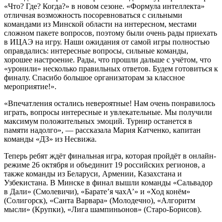
«Что? Где? Когда?» в новом сезоне. «Формула интеллекта»
отличная возможность посоревноваться с сильными
командами из Минской области на интересном, местами
сложном пакете вопросов, поэтому были очень рады приехать
в ИЦАЭ на игру. Наши ожидания от самой игры полностью
оправдались: интересные вопросы, сильные команды,
хорошее настроение. Рады, что прошли дальше с учётом, что
«уронили» несколько правильных ответов. Будем готовиться к
финалу. Спасибо большое организаторам за классное
мероприятие!».
«Впечатления остались невероятные! Нам очень понравилось
играть, вопросы интересные и увлекательные. Мы получили
максимум положительных эмоций. Турнир останется в
памяти надолго», — рассказала Мария Катченко, капитан
команды «ДЗ» из Несвижа.
Теперь ребят ждёт финальная игра, которая пройдёт в онлайн-
режиме 26 октября и объединит 19 российских регионов, а
также команды из Беларуси, Армении, Казахстана и
Узбекистана. В Минске в финал вышли команды «Сальвадор
в Дали» (Смолевичи), «Барате’я чахА’» и «Ход конём»
(Солигорск), «Санта Варвара» (Молодечно), «Алгоритм
мысли» (Крупки), «Лига шампиньонов» (Старо-Борисов).