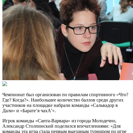
Чемпионат был организован по правилам спортивного «Что?
Где? Когда?». Наибольшее количество баллов среди других
участников на площадке набрали команды «Сальвадор в
Дали» и «Барате’я чахА’».
Игрок команды «Санта-Варвара» из города Молодечно,
Александр Столпинский поделился впечатлениями: «Для
команды эта игра стала первым выездным турниром по игре