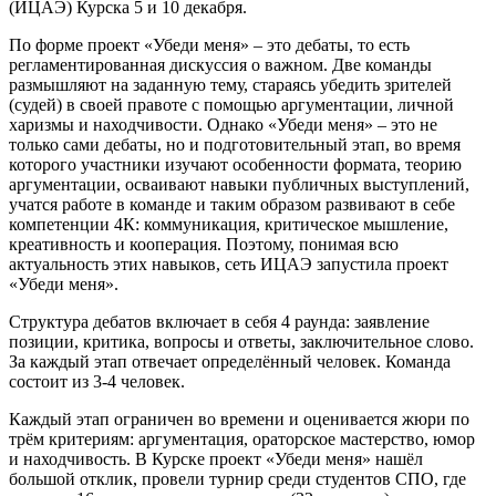
(ИЦАЭ) Курска 5 и 10 декабря.
По форме проект «Убеди меня» – это дебаты, то есть
регламентированная дискуссия о важном. Две команды
размышляют на заданную тему, стараясь убедить зрителей
(судей) в своей правоте с помощью аргументации, личной
харизмы и находчивости. Однако «Убеди меня» – это не
только сами дебаты, но и подготовительный этап, во время
которого участники изучают особенности формата, теорию
аргументации, осваивают навыки публичных выступлений,
учатся работе в команде и таким образом развивают в себе
компетенции 4К: коммуникация, критическое мышление,
креативность и кооперация. Поэтому, понимая всю
актуальность этих навыков, сеть ИЦАЭ запустила проект
«Убеди меня».
Структура дебатов включает в себя 4 раунда: заявление
позиции, критика, вопросы и ответы, заключительное слово.
За каждый этап отвечает определённый человек. Команда
состоит из 3-4 человек.
Каждый этап ограничен во времени и оценивается жюри по
трём критериям: аргументация, ораторское мастерство, юмор
и находчивость. В Курске проект «Убеди меня» нашёл
большой отклик, провели турнир среди студентов СПО, где