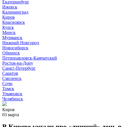
Екатеринбург
Ижевск
Калининград
Киров
Красноярск
Курск
Минск
Мурманск
Нижний Новгород
Новосибирск
Обнинск
Петропавловск-Камчатский
Ростов-на-Дону
Санкт-Петербург
Саратов
Смоленск
Сочи
Томск
Ульяновск
Челябинск
Киров
03 марта
В Кирове узнали про «лишний» день в