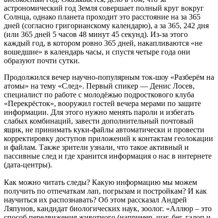
астрономический год Земля совершает полный круг вокруг
Солнца, однако планета проходит это расстояние на за 365
дней (согласно григорианскому календарю), а за 365, 242 дня
(или 365 дней 5 часов 48 минут 45 секунд). Из-за этого
каждый год, в котором ровно 365 дней, накапливаются «не
вошедшие» в календарь часы, и спустя четыре года они
образуют почти сутки.
Продолжился вечер научно-популярным ток-шоу «Разберём на
атомы» на тему «След». Первый спикер — Денис Лосев,
специалист по работе с молодёжью подросткового клуба
«Перекрёсток», вооружил гостей вечера мерами по защите
информации. Для этого нужно менять пароли и избегать
слабых комбинаций, завести дополнительный почтовый
ящик, не принимать куки-файлы автоматически и провести
корректировку доступов приложений к контактам геолокации
и файлам. Также зрители узнали, что такое активный и
пассивные след и где хранится информация о нас в интернете
(дата-центры).
Как можно читать следы? Какую информацию мы можем
получить по отпечаткам лап, погрызам и постройкам? И как
научиться их распознавать? Об этом рассказал Андрей
Ляпунов, кандидат биологических наук, зоолог. «Аллюр – это
способ передвижения животного (например, шаг, бег, галоп и