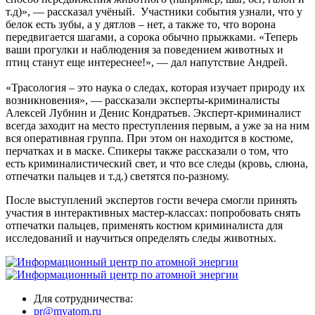
т.д)», — рассказал учёный. Участники события узнали, что у
белок есть зубы, а у дятлов – нет, а также то, что ворона
передвигается шагами, а сорока обычно прыжками. «Теперь
ваши прогулки и наблюдения за поведением животных и
птиц станут еще интереснее!», — дал напутствие Андрей.
«Трасология – это наука о следах, которая изучает природу их
возникновения», — рассказали эксперты-криминалисты
Алексей Лубнин и Денис Кондратьев. Эксперт-криминалист
всегда заходит на место преступления первым, а уже за на ним
вся оперативная группа. При этом он находится в костюме,
перчатках и в маске. Спикеры также рассказали о том, что
есть криминалистический свет, и что все следы (кровь, слюна,
отпечатки пальцев и т.д.) светятся по-разному.
После выступлений экспертов гости вечера смогли принять
участия в интерактивных мастер-классах: попробовать снять
отпечатки пальцев, применять костюм криминалиста для
исследований и научиться определять следы животных.
Для сотрудничества:
pr@myatom.ru