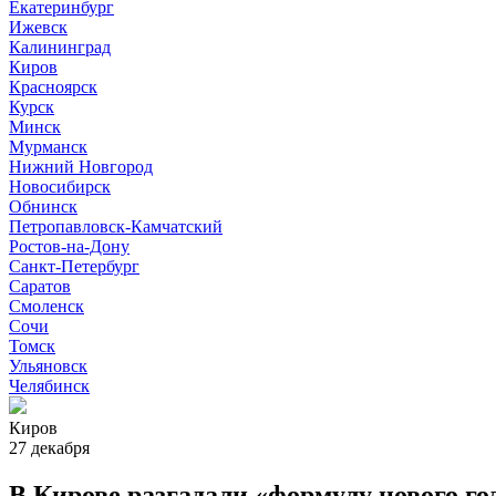
Екатеринбург
Ижевск
Калининград
Киров
Красноярск
Курск
Минск
Мурманск
Нижний Новгород
Новосибирск
Обнинск
Петропавловск-Камчатский
Ростов-на-Дону
Санкт-Петербург
Саратов
Смоленск
Сочи
Томск
Ульяновск
Челябинск
Киров
27 декабря
В Кирове разгадали «формулу нового го