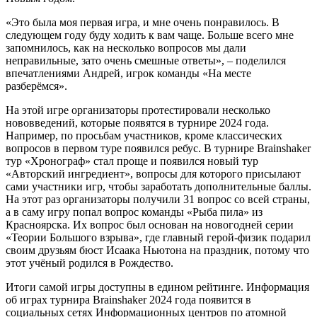
«Это была моя первая игра, и мне очень понравилось. В
следующем году буду ходить к вам чаще. Больше всего мне
запомнилось, как на несколько вопросов мы дали
неправильные, зато очень смешные ответы», – поделился
впечатлениями Андрей, игрок команды «На месте
разберёмся».
На этой игре организаторы протестировали несколько
нововведений, которые появятся в турнире 2024 года.
Например, по просьбам участников, кроме классических
вопросов в первом туре появился ребус. В турнире Brainshaker
тур «Хронограф» стал проще и появился новый тур
«Авторский ингредиент», вопросы для которого присылают
сами участники игр, чтобы заработать дополнительные баллы.
На этот раз организаторы получили 31 вопрос со всей страны,
а в саму игру попал вопрос команды «Рыба пила» из
Красноярска. Их вопрос был основан на новогодней серии
«Теории Большого взрыва», где главный герой-физик подарил
своим друзьям бюст Исаака Ньютона на праздник, потому что
этот учёный родился в Рождество.
Итоги самой игры доступны в едином рейтинге. Информация
об играх турнира Brainshaker 2024 года появится в
социальных сетях Информационных центров по атомной