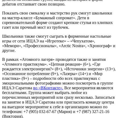
дебатов отстаивает свою позицию.
Показать свои смекалку и мастерство рук смогут школьники
на мастер-классе «Бумажный сопромат». Дети в
соревновательной форме создают крепкие стулья из хлипких
газет или прочный мост из трубочек.
Школьники также смогут сыграть в фирменные настольные
игры от сети ИЦАЭ на «Игротеке» – «Чепухатом»,
«Мемори», «Профессионалы», «Arctic Nostra», «Хронограф» и
другие.
В рамках «Атомного лагеря» проводятся также и занятия
«Атомного практикума». «Цепная реакция» (6+), «Где
рождается электроэнергия?» (8+), «Источники энергии» (13+),
«Осознанное потребление (9+), «Лазеры» (14+) и «Мир
пластика» (9+) – подробности обо всех практикумах с
эмоциональными фотографиями можно посмотреть в группе
ИЦАЭ Саратова
во «ВКонтакте».
Все мероприятия являются
бесплатными. Группа может выбрать любое из
перечисленных мероприятий или сразу несколько. Записаться
на занятие в ИЦАЭ Саратова или пригласить команду центра
на выездное мероприятие к себе в организацию можно по
телефонам: +7 (905) 032-67-67 (Мария) и +7 (987) 327-21-16
(Виктория).