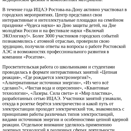
В течение года ИЦАЭ Ростова-на-Дону активно участвовал в
городских мероприятиях. Центр представил свои
интерактивные и интеллектуальные площадки на семейном
празднике «Чудеса науки» ко Дню защиты детей, на Дне
молодёжи России и на фестивале науки «Включай
ЭКОлогику!». Более 3000 участников городских событий
познакомились с атомной отраслью, проверили свою
эрудицию, получили ответы на вопросы о работе Ростовской
АЭС и возможностях профессионального развития в
компании «Росатом».
Просветительская работа со школьниками и студентами
проводилась в формате интерактивных занятий «Цепная
реакция», «Где рождается электроэнергия?»,
«Альтернативные источники энергии», «Из чего всё
сделано?», «Чистая вода и опреснение», «Квантовые
технологии», «Лазеры. Сила света» и «Мир пластика»,
разработанных сетью ИЦАЭ. Участники занятий узнавали,
откуда в розетке берётся электричество и какой путь от
электростанции проходит электрический ток, знакомились с
принципами работы различных типов электростанций,
видами источников энергии и особенностями цепной ядерной
реакции. Отдельное внимание уделялось применению
лазерных технологий в различных сферах деятельности