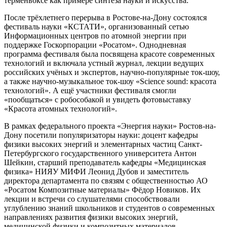
терменвоксе как примере синтеза науки и искусства.
После трёхлетнего перерыва в Ростове-на-Дону состоялся
фестиваль науки «КСТАТИ», организованный сетью
Информационных центров по атомной энергии при
поддержке Госкорпорации «Росатом». Однодневная
программа фестиваля была посвящена красоте современных
технологий и включала устный журнал, лекции ведущих
российских учёных и экспертов, научно-популярные ток-шоу,
а также научно-музыкальное ток-шоу «Science sound: красота
технологий». А ещё участники фестиваля смогли
«пообщаться» с робособакой и увидеть фотовыставку
«Красота атомных технологий».
В рамках федерального проекта «Энергия науки» Ростов-на-
Дону посетили популяризаторы науки: доцент кафедры
физики высоких энергий и элементарных частиц Санкт-
Петербургского государственного университета Антон
Шейкин, старший преподаватель кафедры «Медицинская
физика» НИЯУ МИФИ Леонид Дубов и заместитель
директора департамента по связям с общественностью АО
«Росатом Композитные материалы» Фёдор Новиков. Их
лекции и встречи со слушателями способствовали
углублению знаний школьников и студентов о современных
направлениях развития физики высоких энергий,
медицинской физики и композитных материалов.